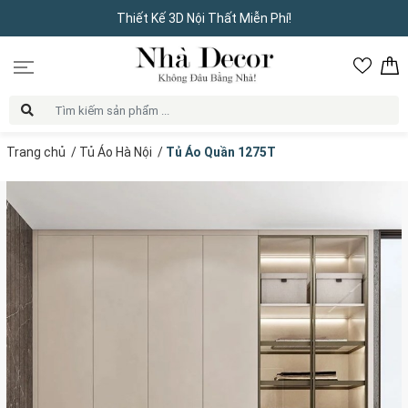
Thiết Kế 3D Nội Thất Miễn Phí!
Trang chủ
/
Tủ Áo Hà Nội
/
Tủ Áo Quần 1275T