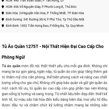
HCM: 445 Trần Xuân Soạn, P. Tân Hưng, Q7
HCM: 656 Võ Nguyên Giáp, P. Phước Long B, Thủ Đức.
Biên Hòa: 24 Nguyễn Văn Hoa, P. Thống Nhất, TP. Biên Hòa
Bình Dương: 341 Đường 30/4, P. Phú Thọ, Tp Thủ Dầu Một
Bình Định: 1002 Trần Hưng Đạo, P. Đống Đa, Tp. Quy Nhơn
Tủ Áo Quần 1275T
- Nội Thất Hiện Đại Cao Cấp Cho
Phòng Ngủ!
Tủ áo quần
món đồ nội thất thiết yếu cho mỗi gia đình. Không chỉ
mang lại sự gọn gàng, ngăn nắp, tủ quần áo còn giúp tăng thêm giá
trị thẩm mỹ cho căn phòng, thể hiện phong cách và nâng cao chất
lượng sống cho gia chủ. Không chỉ giúp bảo quản và giữ gìn quần áo
một cách tối ưu, tủ quần áo cao cấp còn góp phần tạo nên không
gian sống lý tưởng và sang trọng. Từ chất liệu bền đẹp đến thiết kế
tinh tế, từ màu sắc hài hòa đến kiểu dáng hiện đại, mọi yếu tố đều
được đầu tư và chăm chút kỹ lưỡng nhằm mang lại những sản