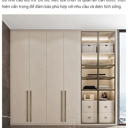
đủ nhu cầu lưu trữ. Do đó, việc lựa chọn tủ quần áo cần được thực
hiện cẩn trọng để đảm bảo phù hợp với nhu cầu và diện tích sống.