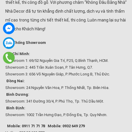
thiết kế, thi công đồ gỗ. Với phương châm “Không Đâu Bằng Nhà”
Nhà Decor đã tự tin khẳng định chất lượng, dịch vụ và tính thẩm
mĩ cao trong từng chi tiết thiết kế, thi công. Luôn mang lại sự hài
lòng cho Khách Hàng!
Hệ Thống Showroom
Hồ Chí Minh:
Showroom 1: 69/52 Nguyễn Gia Trí, P.25, Q.Bình Thạnh, HCM.
Showroom 2: 445 Trần Xuân Soạn, P. Tân Hưng, Q7.
Showroom 3: 656 Võ Nguyên Giáp, P. Phước Long B, Thủ Đức.
Đồng Nai:
Showroom: 24 Nguyễn Văn Hoa, P. Thống Nhất, Tp. Biên Hòa.
Bình Dương:
Showroom: 341 Đường 30/4, P. Phú Thọ, Tp. Thủ Dầu Một.
Bình Định:
Showroom: 1002 Trần Hưng Đạo, P. Đống Đa, Tp. Quy Nhơn.
Mobile: 0911 71 71 78
Mobile: 0932 649 279