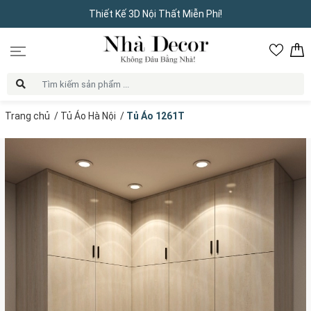
Thiết Kế 3D Nội Thất Miễn Phí!
Trang chủ
/
Tủ Áo Hà Nội
/
Tủ Áo 1261T