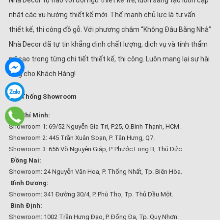
Nhà Decor tự hào với đội ngũ thiết kế trẻ, luôn sáng tạo luôn cập
nhật các xu hướng thiết kế mới. Thế mạnh chủ lực là tư vấn
thiết kế, thi công đồ gỗ. Với phương châm “Không Đâu Bằng Nhà”
Nhà Decor đã tự tin khẳng định chất lượng, dịch vụ và tính thẩm
mĩ cao trong từng chi tiết thiết kế, thi công. Luôn mang lại sự hài
lòng cho Khách Hàng!
Hệ Thống Showroom
Hồ Chí Minh:
Showroom 1: 69/52 Nguyễn Gia Trí, P.25, Q.Bình Thạnh, HCM.
Showroom 2: 445 Trần Xuân Soạn, P. Tân Hưng, Q7.
Showroom 3: 656 Võ Nguyên Giáp, P. Phước Long B, Thủ Đức.
Đồng Nai:
Showroom: 24 Nguyễn Văn Hoa, P. Thống Nhất, Tp. Biên Hòa.
Bình Dương:
Showroom: 341 Đường 30/4, P. Phú Thọ, Tp. Thủ Dầu Một.
Bình Định:
Showroom: 1002 Trần Hưng Đạo, P. Đống Đa, Tp. Quy Nhơn.