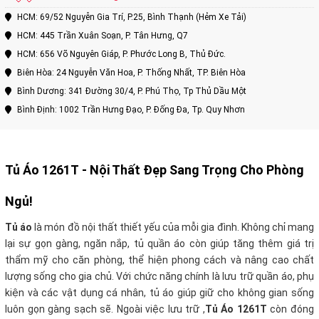
HCM: 69/52 Nguyễn Gia Trí, P.25, Bình Thạnh (Hẻm Xe Tải)
HCM: 445 Trần Xuân Soạn, P. Tân Hưng, Q7
HCM: 656 Võ Nguyên Giáp, P. Phước Long B, Thủ Đức.
Biên Hòa: 24 Nguyễn Văn Hoa, P. Thống Nhất, TP. Biên Hòa
Bình Dương: 341 Đường 30/4, P. Phú Thọ, Tp Thủ Dầu Một
Bình Định: 1002 Trần Hưng Đạo, P. Đống Đa, Tp. Quy Nhơn
Tủ Áo 1261T
- Nội Thất Đẹp Sang Trọng Cho Phòng
Ngủ!
Tủ áo
là món đồ nội thất thiết yếu của mỗi gia đình. Không chỉ mang
lại sự gọn gàng, ngăn nắp, tủ quần áo còn giúp tăng thêm giá trị
thẩm mỹ cho căn phòng, thể hiện phong cách và nâng cao chất
lượng sống cho gia chủ
.
Với chức năng chính là lưu trữ quần áo, phụ
kiện và các vật dụng cá nhân, tủ áo giúp giữ cho không gian sống
luôn gọn gàng sạch sẽ. Ngoài việc lưu trữ ,
Tủ Áo 1261T
còn đóng