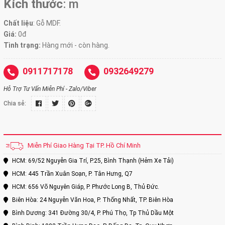
Kích thước
:
m
Chất liệu
: Gỗ MDF.
Giá:
0đ
Tình trạng:
Hàng mới - còn hàng.
0911717178
0932649279
Hỗ Trợ Tư Vấn Miễn Phí - Zalo/Viber
Chia sẻ:
Miễn Phí Giao Hàng Tại TP. Hồ Chí Minh
HCM: 69/52 Nguyễn Gia Trí, P.25, Bình Thạnh (Hẻm Xe Tải)
HCM: 445 Trần Xuân Soạn, P. Tân Hưng, Q7
HCM: 656 Võ Nguyên Giáp, P. Phước Long B, Thủ Đức.
Biên Hòa: 24 Nguyễn Văn Hoa, P. Thống Nhất, TP. Biên Hòa
Bình Dương: 341 Đường 30/4, P. Phú Thọ, Tp Thủ Dầu Một