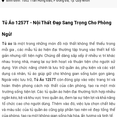
Bình Định: 1002 Trần Hưng Đạo, P. Đống Đa, Tp. Quy Nhơn
Tủ Áo 1257T
- Nội Thất Đẹp Sang Trọng Cho Phòng
Ngủ!
Tủ áo
là một trong những món đồ nội thất không thể thiếu trong
mỗi gia , các mẫu tủ áo hiện đại thường tập trung vào thiết kế tối
giản nhưng rất tiện nghi. Chúng dễ dàng sắp xếp ở nhiều vị trí khác
nhau trong nhà, mang lại sự linh hoạt và thuận tiện cho người sử
dụng
.
Với chức năng chính là lưu trữ quần áo, phụ kiện và các vật
dụng cá nhân, tủ áo giúp giữ cho không gian sống luôn gọn gàng.
Ngoài việc lưu trữ,
Tủ Áo 1257T
còn đóng góp vào việc trang trí và
hoàn thiện phong cách nội thất của căn phòng, tạo ra một môi
trường sống tiện lợi. Các tủ quần áo hiện đại thường tích hợp nhiều
ngăn kéo, kệ và khu vực treo quần áo, đem lại sự tiện lợi và khả năng
tổ chức cao cho người dùng. Thêm vào đó, việc lựa chọn chất liệu
và màu sắc của tủ quần áo cũng góp phần tạo nên vẻ đẹp tổng thể
của phòng, tạo ra một không gian sống hài hòa, ấn tượng và tinh tế.