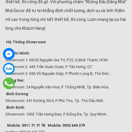
thiết kế, thi công đồ gỗ. Với phương châm “Không Đâu Bằng Nhà”
Nhà Decor đã tự tin khẳng định chất lượng, dịch vụ và tính thẩm
mĩ cao trong từng chi tiết thiết kế, thi công. Luôn mang lại sự hài
lòng cho Khách Hàng!
Hệ Thống Showroom
Hồ Chí Minh:
Showroom 1: 69/52 Nguyễn Gia Trí, P.25, Q.Bình Thạnh, HCM.
Showroom 2: 445 Trần Xuân Soạn, P. Tân Hưng, Q7.
Showroom 3: 656 Võ Nguyên Giáp, P. Phước Long B, Thủ Đức.
Đồng Nai:
Showroom: 24 Nguyễn Văn Hoa, P. Thống Nhất, Tp. Biên Hòa.
Bình Dương:
Showroom: 341 Đường 30/4, P. Phú Thọ, Tp. Thủ Dầu Một.
Bình Định:
Showroom: 1002 Trần Hưng Đạo, P. Đống Đa, Tp. Quy Nhơn.
Mobile: 0911 71 71 78
Mobile: 0932 649 279