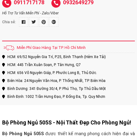
0911717178
0932649279
Hỗ Trợ Tư Vấn Miễn Phí - Zalo/Viber
Chia sẻ:
Miễn Phí Giao Hàng Tại TP. Hồ Chí Minh
HCM: 69/52 Nguyễn Gia Trí, P.25, Bình Thạnh (Hẻm Xe Tải)
HCM: 445 Trần Xuân Soạn, P. Tân Hưng, Q7
HCM: 656 Võ Nguyên Giáp, P. Phước Long B, Thủ Đức.
Biên Hòa: 24 Nguyễn Văn Hoa, P. Thống Nhất, TP. Biên Hòa
Bình Dương: 341 Đường 30/4, P. Phú Thọ, Tp Thủ Dầu Một
Bình Định: 1002 Trần Hưng Đạo, P. Đống Đa, Tp. Quy Nhơn
Bộ Phòng Ngủ 505S
- Nội Thất Đẹp Cho Phòng Ngủ!
Bộ Phòng Ngủ 505S
được thiết kế mang phong cách hiện đại và