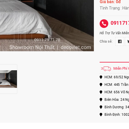
Giá bán:
0đ
Tình Trạng : Hà
091171
Hỗ Trợ Tư Vấn Miễn 
Chia sẻ:
Miễn Phí 
HCM: 69/52 Nguy
HCM: 445 Trần 
HCM: 656 Võ Ng
Biên Hòa: 24 Ng
Bình Dương: 34
Bình Định: 100