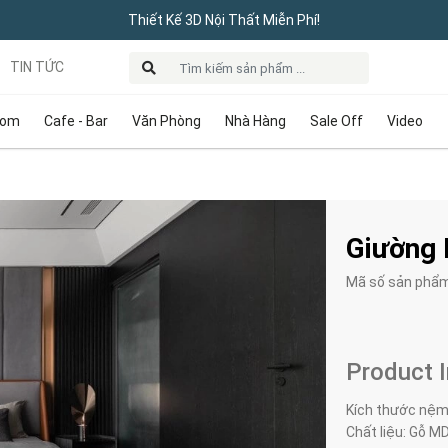
Thiết Kế 3D Nội Thất Miễn Phí!
TIN TỨC
oom
Cafe - Bar
Văn Phòng
Nhà Hàng
Sale Off
Video
Giường 
Mã số sản phẩ
Product 
Kích thước nệm
Chất liệu: Gỗ M