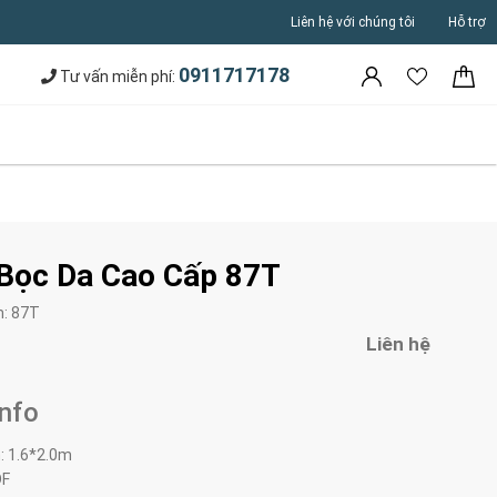
Liên hệ với chúng tôi
Hỗ trợ
0911717178
Tư vấn miễn phí:
Bọc Da Cao Cấp 87T
m:
87T
Liên hệ
Info
: 1.6*2.0m
DF