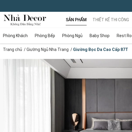
SẢN PHẨM
THIẾT KẾ THI CÔNG
Phòng Khách
Phòng Bếp
Phòng Ngủ
Baby Shop
Rest R
Trang chủ
/
Giường Ngủ Nha Trang
/
Giường Bọc Da Cao Cấp 87T