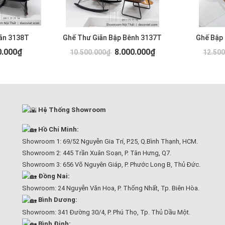
ãn 3138T
Ghế Thư Giãn Bập Bênh 3137T
Ghế Bập
0.000₫
8.000.000₫
10.500.000₫
12.50
Hệ Thống Showroom
Hồ Chí Minh:
Showroom 1: 69/52 Nguyễn Gia Trí, P.25, Q.Bình Thạnh, HCM.
Showroom 2: 445 Trần Xuân Soạn, P. Tân Hưng, Q7.
Showroom 3: 656 Võ Nguyên Giáp, P. Phước Long B, Thủ Đức.
Đồng Nai:
Showroom: 24 Nguyễn Văn Hoa, P. Thống Nhất, Tp. Biên Hòa.
Bình Dương:
Showroom: 341 Đường 30/4, P. Phú Thọ, Tp. Thủ Dầu Một.
Bình Định: