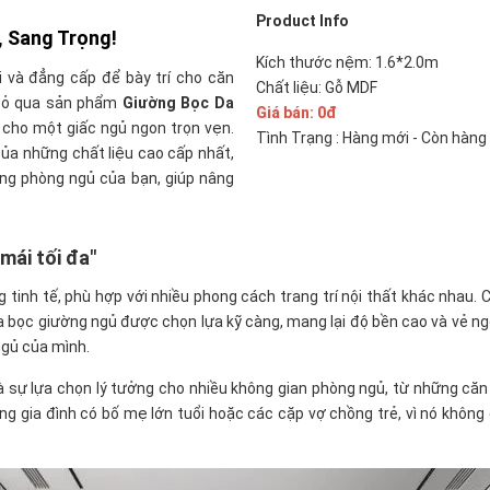
Product Info
, Sang Trọng!
Kích thước nệm: 1.6*2.0m
 và đẳng cấp để bày trí cho căn
Chất liệu: Gỗ MDF
 bỏ qua sản phẩm
Giường Bọc Da
Giá bán:
0đ
 cho một giấc ngủ ngon trọn vẹn.
Tình Trạng : Hàng mới - Còn hàng
ủa những chất liệu cao cấp nhất,
ong phòng ngủ của bạn, giúp nâng
mái tối đa"
tinh tế, phù hợp với nhiều phong cách trang trí nội thất khác nhau
 bọc giường ngủ được chọn lựa kỹ càng, mang lại độ bền cao và vẻ ng
ngủ của mình.
là sự lựa chọn lý tưởng cho nhiều không gian phòng ngủ, từ những căn
ng gia đình có bố mẹ lớn tuổi hoặc các cặp vợ chồng trẻ, vì nó khôn