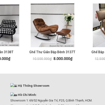
ãn 3138T
Ghế Thư Giãn Bập Bênh 3137T
Ghế Bập
0.000₫
8.000.000₫
10.500.000₫
12.50
Hệ Thống Showroom
Hồ Chí Minh:
Showroom 1: 69/52 Nguyễn Gia Trí, P.25, Q.Bình Thạnh, HCM.