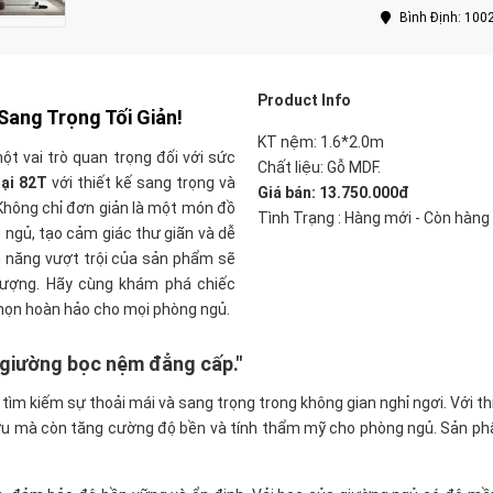
Bình Định: 100
Product Info
Sang Trọng Tối Giản!
KT nệm: 1.6*2.0m
t vai trò quan trọng đối với sức
Chất liệu: Gỗ MDF.
Đại 82T
với thiết kế sang trọng và
Giá bán: 13.750.000đ
 Không chỉ đơn giản là một món đồ
Tình Trạng : Hàng mới - Còn hàng
 ngủ, tạo cảm giác thư giãn và dễ
h năng vượt trội của sản phẩm sẽ
lượng. Hãy cùng khám phá chiếc
 chọn hoàn hảo cho mọi phòng ngủ.
 giường bọc nệm đẳng cấp."
ìm kiếm sự thoải mái và sang trọng trong không gian nghỉ ngơi. Với thi
 ưu mà còn tăng cường độ bền và tính thẩm mỹ cho phòng ngủ. Sản phẩm