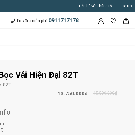
Liên hệ với chúng tôi
Hỗ trợ
0911717178
Tư vấn miễn phí:
Bọc Vải Hiện Đại 82T
m:
82T
13.750.000₫
15.500.000₫
Info
0m
F.