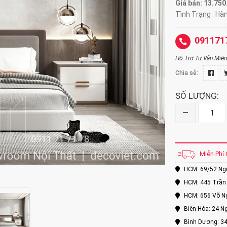
Giá bán: 13.75
Tình Trạng : Hà
091171
Hỗ Trợ Tư Vấn Miễn 
Chia sẻ:
SỐ LƯỢNG:
–
Miễn Phí 
HCM: 69/52 Nguy
HCM: 445 Trần 
HCM: 656 Võ Ng
Biên Hòa: 24 Ng
Bình Dương: 34