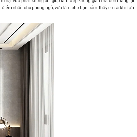
 mại vừa phải, không chỉ giúp làm đẹp không gian mà còn mang lại
o điểm nhấn cho phòng ngủ, vừa làm cho bạn cảm thấy êm ái khi tựa