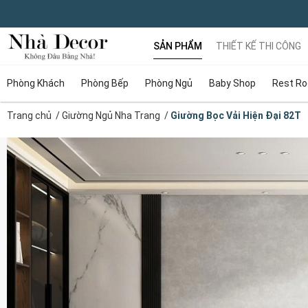
SẢN PHẨM
THIẾT KẾ THI CÔNG
Phòng Khách
Phòng Bếp
Phòng Ngủ
Baby Shop
Rest R
Trang chủ
/
Giường Ngủ Nha Trang
/
Giường Bọc Vải Hiện Đại 82T