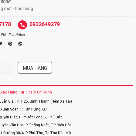
0.000đ
ng mới - Còn hàng
7178
0932649279
Phí - Zalo/Viber
+
MUA HÀNG
Giao Hàng Tại TP. Hồ Chí Minh
ễn Gia Trí, P.25, Bình Thạnh (Hẻm Xe Tải)
Xuân Soạn, P. Tân Hưng, Q7
uyên Giáp, P. Phước Long B, Thủ Đức.
uyễn Văn Hoa, P. Thống Nhất, TP. Biên Hòa
1 Đường 30/4, P. Phú Thọ, Tp Thủ Dầu Một