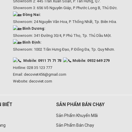
Showroom 2: 445 Trần Xuân Soạn, P. Tân Hưng, Q7.
Showroom 3: 656 Võ Nguyên Giáp, P. Phước Long B, Thủ Đức.
Đồng Nai:
Showroom: 24 Nguyễn Văn Hoa, P. Thống Nhất, Tp. Biên Hòa.
Bình Dương:
Showroom: 341 Đường 30/4, P. Phú Thọ, Tp. Thủ Dầu Một.
Bình Định:
Showroom: 1002 Trần Hưng Đạo, P. Đống Đa, Tp. Quy Nhơn.
Mobile: 0911 71 71 78
Mobile: 0932 649 279
Hotline: 028 35 123 777
Email: decoviet456@gmail.com
Website:
decoviet.com
 BIẾT
SẢN PHẨM BÁN CHẠY
Sản Phẩm Khuyến Mãi
àng
Sản Phẩm Bán Chạy