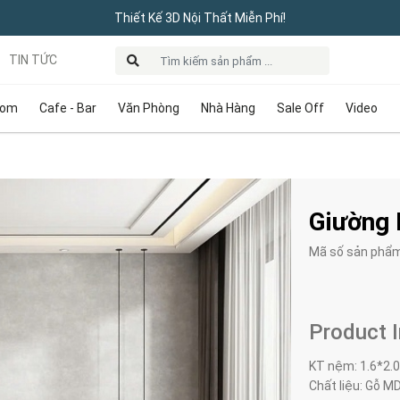
Thiết Kế 3D Nội Thất Miễn Phí!
TIN TỨC
oom
Cafe - Bar
Văn Phòng
Nhà Hàng
Sale Off
Video
Giường 
Mã số sản phẩ
Product 
KT nệm: 1.6*2.
Chất liệu: Gỗ MD