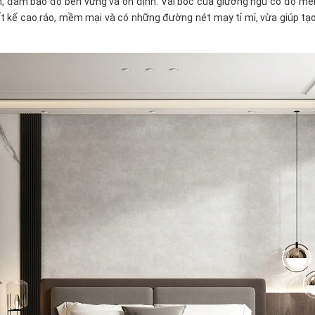
, đảm bảo độ bền vững và ổn định. Vải bọc của giường ngủ có độ mềm
ết kế cao ráo, mềm mại và có những đường nét may tỉ mỉ, vừa giúp tạ