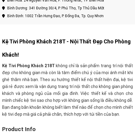
Biên Hòa: 24 Nguyễn Văn Hoa, P. Thống Nhất, TP. Biên Hòa
Bình Dương: 341 Đường 30/4, P. Phú Thọ, Tp Thủ Dầu Một
Bình Định: 1002 Trần Hưng Đạo, P. Đống Đa, Tp. Quy Nhơn
Kệ Tivi Phòng Khách 218T - Nội Thất Đẹp Cho Phòng
Khách!
Kệ Tivi Phòng Khách 218T
không chỉ là sản phẩm trang trí nội thất
đẹp cho không gian mà còn là tâm điểm chú ý của mọi ánh mắt khi
ghé thăm nhà bạn. Theo xu hướng thiết kế nội thất hiện đại, kệ tivi
giá rẻ được xem là vận dụng trang trí nội thất cho không gian phòng
khách và phòng ngủ của mổi gia đình. Việc thiết kế và chọn cho
mình chiếc kệ tivi sao cho hợp với không gian sống là điều không dễ.
Bạn đang băn khoăn không biết làm thế nào để chọn cho mình chiết
kệ tivi đẹp mà giá cả phải chăn, thích hợp với túi tiền của bạn.
Product Info