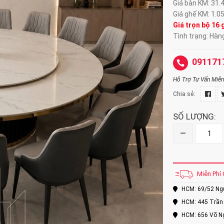
Giá bàn KM: 31.
Giá ghế KM: 1.0
Giá trọn bộ 16 
Tình trạng: Hàn
091171
Hỗ Trợ Tư Vấn Miễn 
Chia sẻ:
SỐ LƯỢNG:
–
Miễn Phí 
HCM: 69/52 Nguy
HCM: 445 Trần 
HCM: 656 Võ Ng