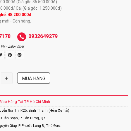
400.000đ (Giá gốc 36.500.000đ)
50.000đ/ Cái (Giá gốc: 1.250.000đ)
ghế:
48.200.000đ
g mới - Còn hàng.
7178
0932649279
Phí - Zalo/Viber
+
MUA HÀNG
Giao Hàng Tại TP. Hồ Chí Minh
ễn Gia Trí, P.25, Bình Thạnh (Hẻm Xe Tải)
Xuân Soạn, P. Tân Hưng, Q7
uyên Giáp, P. Phước Long B, Thủ Đức.