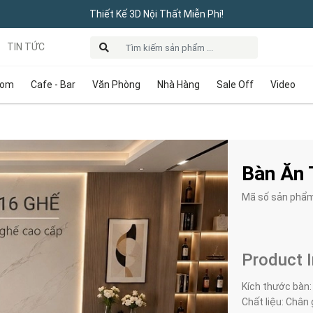
Thiết Kế 3D Nội Thất Miễn Phí!
TIN TỨC
oom
Cafe - Bar
Văn Phòng
Nhà Hàng
Sale Off
Video
Bàn Ăn 
Mã số sản phẩ
Product 
Kích thước bàn
Chất liệu: Chân