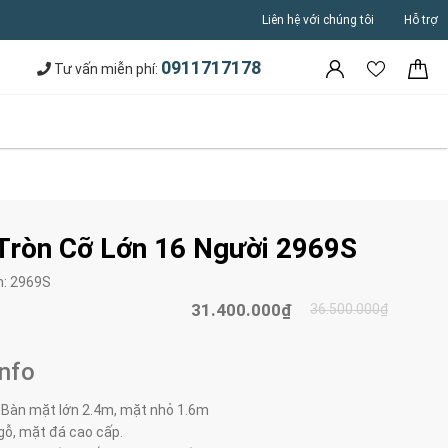
Liên hệ với chúng tôi
Hỗ trợ
0911717178
Tư vấn miễn phí:
Tròn Cỡ Lớn 16 Người 2969S
m:
2969S
31.400.000₫
36.500.000₫
Info
:
Bàn mặt lớn 2.4m, mặt nhỏ 1.6m
 gỗ, mặt đá cao cấp.