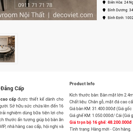
Biên Hòa: 24 Ng
Bình Dương: 34
Bình Định: 100
P
roduct Info
, Đẳng Cấp
Kích thước bàn:
Bàn mặt lớn 2.4m
 cao cấp
được thiết kế dành cho
Chất liệu: Chân gỗ, mặt đá cao cấ
gười. Sở hữu sức chứa lên đến 16
Giá bàn KM: 31.400.000đ (Giá gốc
rải nghiệm dùng bữa tiện lợi cho
Giá ghế KM: 1.050.000đ/ Cái (Giá 
ch thước ấn tượng giúp bộ bàn ăn
Giá trọn bộ 16 ghế:
48.200.000đ
VIP, nhà hàng cao cấp, hội nghị và
Tình trạng: Hàng mới - Còn hàng.