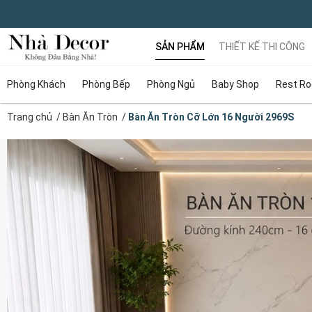
SẢN PHẨM
THIẾT KẾ THI CÔNG
Phòng Khách
Phòng Bếp
Phòng Ngủ
Baby Shop
Rest R
Trang chủ
/
Bàn Ăn Tròn
/
Bàn Ăn Tròn Cỡ Lớn 16 Người 2969S