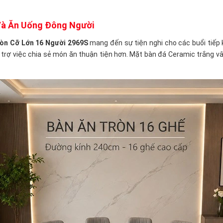
 Và Ăn Uống Đông Người
ròn Cỡ Lớn 16 Người 2969S
mang đến sự tiện nghi cho các buổi tiếp k
ỗ trợ việc chia sẻ món ăn thuận tiện hơn. Mặt bàn đá Ceramic trắng v