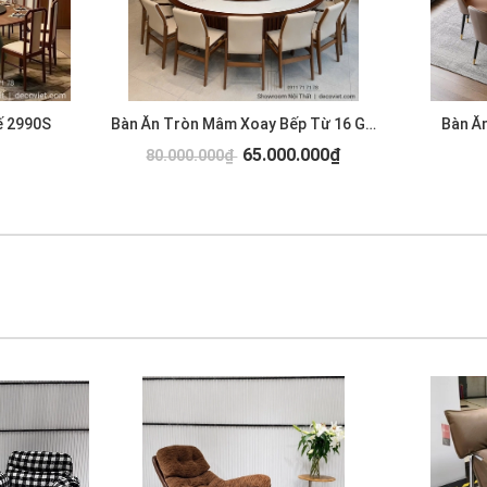
ế 2990S
Bàn Ăn Tròn Mâm Xoay Bếp Từ 16 Ghế 2989S
Bàn Ă
65.000.000₫
80.000.000₫