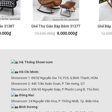
ãn 3138T
Ghế Thư Giãn Bập Bênh 3137T
Ghế Bập
0.000₫
8.000.000₫
10.500.000₫
12.50
Hệ Thống Showroom
Hồ Chí Minh:
Showroom 1: 69/52 Nguyễn Gia Trí, P.25, Q.Bình Thạnh, HCM.
Showroom 2: 445 Trần Xuân Soạn, P. Tân Hưng, Q7.
Showroom 3: 656 Võ Nguyên Giáp, P. Phước Long B, Thủ Đức.
Đồng Nai:
Showroom: 24 Nguyễn Văn Hoa, P. Thống Nhất, Tp. Biên Hòa.
Bình Dương: