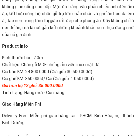
không gian sống cao cấp. Mặt đá trắng vân phản chiếu ánh đèn ấm
áp, kết hợp cùng hệ chân gỗ trụ lớn chắc chắn và ghế ăn bọc da êm
ái, tạo nên trung tâm thị giác rất đẹp cho phòng ăn. Đây không chỉ là
nơi để ăn, mà là nơi gắn kết những khoảnh khắc sum họp đáng nhớ
của cả gia đình.
P
roduct Info
Kích thước bàn: 2.0m
Chất liệu: Chân gỗ MDF chống ẩm viền inox mặt đá.
Giá bàn KM: 24.800.000đ (Giá gốc 30.500.000đ)
Giá ghế KM: 850.000đ/ Cái (Giá gốc: 1.050.000đ)
Giá trọn bộ 12 ghế: 35.000.000đ
Tình trạng: Hàng mới - Còn hàng.
Giao Hàng Miễn Phí
Delivery Free:
Miễn phí giao hàng tại TPHCM, Biên Hòa, nội thành
Bình Dương.