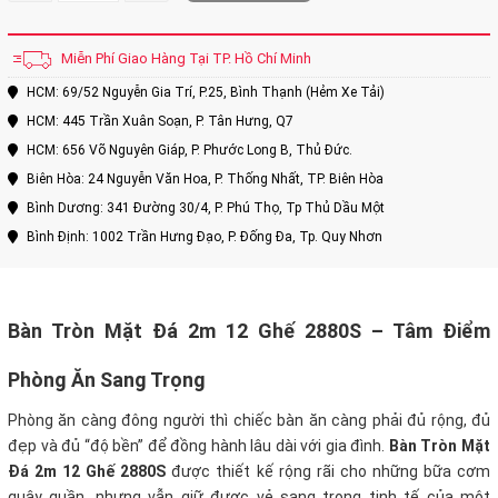
Miễn Phí Giao Hàng Tại TP. Hồ Chí Minh
HCM: 69/52 Nguyễn Gia Trí, P.25, Bình Thạnh (Hẻm Xe Tải)
HCM: 445 Trần Xuân Soạn, P. Tân Hưng, Q7
HCM: 656 Võ Nguyên Giáp, P. Phước Long B, Thủ Đức.
Biên Hòa: 24 Nguyễn Văn Hoa, P. Thống Nhất, TP. Biên Hòa
Bình Dương: 341 Đường 30/4, P. Phú Thọ, Tp Thủ Dầu Một
Bình Định: 1002 Trần Hưng Đạo, P. Đống Đa, Tp. Quy Nhơn
Bàn Tròn Mặt Đá 2m 12 Ghế 2880S – Tâm Điểm
Phòng Ăn Sang Trọng
Phòng ăn càng đông người thì chiếc bàn ăn càng phải đủ rộng, đủ
đẹp và đủ “độ bền” để đồng hành lâu dài với gia đình.
Bàn Tròn Mặt
Đá 2m 12 Ghế 2880S
được thiết kế
rộng rãi cho những bữa cơm
quây quần, nhưng vẫn giữ được vẻ sang trọng tinh tế của một