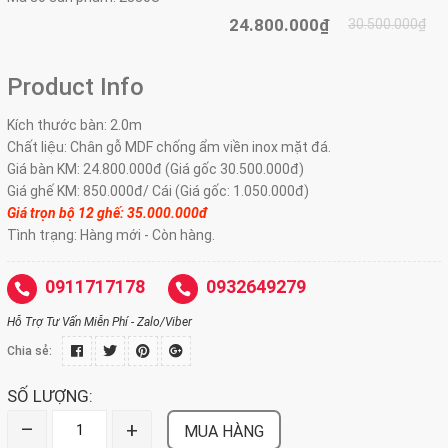
24.800.000₫
30.500.000₫
Product Info
Kích thước bàn: 2.0m
Chất liệu: Chân gỗ MDF chống ẩm viền inox mặt đá.
Giá bàn KM: 24.800.000đ (Giá gốc 30.500.000đ)
Giá ghế KM: 850.000đ/ Cái (Giá gốc: 1.050.000đ)
Giá trọn bộ 12 ghế: 35.000.000đ
Tình trạng: Hàng mới - Còn hàng.
0911717178
0932649279
Hỗ Trợ Tư Vấn Miễn Phí - Zalo/Viber
Chia sẻ:
SỐ LƯỢNG:
–
+
MUA HÀNG