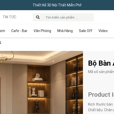
Thiết Kế 3D Nội Thất Miễn Phí!
TIN TỨC
oom
Cafe - Bar
Văn Phòng
Nhà Hàng
Sale Off
Video
S
Bộ Bàn 
Mã số sản phẩ
Product 
Kích thước bàn:
Chất liệu: Chân