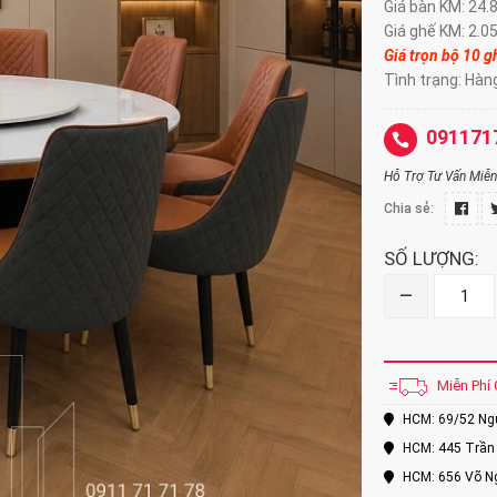
Giá bàn KM: 24.
Giá ghế KM: 2.0
Giá trọn bộ 10 g
Tình trạng: Hàn
091171
Hỗ Trợ Tư Vấn Miễn 
Chia sẻ:
SỐ LƯỢNG:
–
Miễn Phí 
HCM: 69/52 Nguy
HCM: 445 Trần 
HCM: 656 Võ Ng