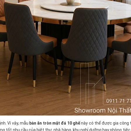
ịnh. Vì vậy, mẫu
bàn ăn tròn mặt đá 10 ghế
này có thể được gia công 
 ứng tốt nhu cầu của biệt thự, nhà hàng, khu nghỉ dưỡng hay phòng tiệ