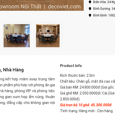
Biên Hòa: 24 Ng
Bình Dương: 34
Bình Định: 100
P
roduct Info
h, Nhà Hàng
Kích thước bàn: 2.0
m
ọng kết hợp mâm xoay trung tâm
Chất liệu: Chân gỗ, mặt đá cao cấ
Sản phẩm phù hợp với phòng ăn gia
Giá bàn KM: 24.800.000đ (Giá gốc
nhà hàng, phòng VIP và phòng tiệc
Giá ghế KM: 2.050.0000đ/ Cái (Giá
hông gian sum họp ấm cúng, thuận
2.850.000đ)
ọng, đẳng cấp cho không gian nội
Giá trọn bộ 10 ghế: 45.30
0.000đ
Tình trạng: Hàng mới - Còn hàng.