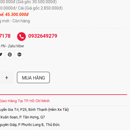
800.000đ (Giá gốc 30.500.000đ)
50.0000đ/ Cái (Giá gốc 2.850.000đ)
hế: 45.30
0.000đ
g mới - Còn hàng.
7178
0932649279
Phí - Zalo/Viber
+
MUA HÀNG
Giao Hàng Tại TP. Hồ Chí Minh
ễn Gia Trí, P.25, Bình Thạnh (Hẻm Xe Tải)
Xuân Soạn, P. Tân Hưng, Q7
uyên Giáp, P. Phước Long B, Thủ Đức.