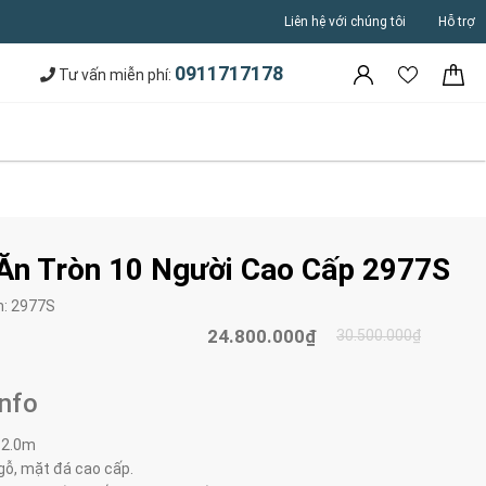
Liên hệ với chúng tôi
Hỗ trợ
0911717178
Tư vấn miễn phí:
Ăn Tròn 10 Người Cao Cấp 2977S
m:
2977S
24.800.000₫
30.500.000₫
Info
 2.0
m
 gỗ, mặt đá cao cấp.