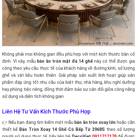
Không phải mọi không gian đều phù hợp với một kích thước bàn cố
định. Vì vậy, mẫu
bàn ăn tròn mặt đá 14 ghế
này có thể được gia
công theo yêu cầu thực tế của khách hàng về đường kính, số lượng
ghế và vật liệu hoàn thiện. Giải pháp sản xuất linh hoạt giúp sản
phẩm đáp ứng tốt nhu cầu của biệt thự, nhà hàng, khu nghỉ dưỡng
hay phòng tiệc riêng, đồng thời đảm bảo sự cân đối giữa công năng
sử dụng và diện tích không gian.
Liên Hệ Tư Vấn Kích Thước Phù Hợp
👉
Nếu bạn đang tìm kiếm một mẫu
bàn ăn tròn xoay lớn
hoặc cần
thiết kế
Bàn Tròn Xoay 14 Ghế Có Bếp Từ 2968S
theo số lượng
người sử dụng thực tế, hãy liên hệ
DecoViet
0911717178
để được