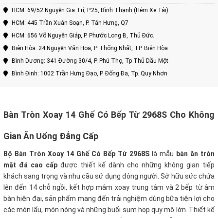
HCM: 69/52 Nguyễn Gia Trí, P.25, Bình Thạnh (Hẻm Xe Tải)
HCM: 445 Trần Xuân Soạn, P. Tân Hưng, Q7
HCM: 656 Võ Nguyên Giáp, P. Phước Long B, Thủ Đức.
Biên Hòa: 24 Nguyễn Văn Hoa, P. Thống Nhất, TP. Biên Hòa
Bình Dương: 341 Đường 30/4, P. Phú Thọ, Tp Thủ Dầu Một
Bình Định: 1002 Trần Hưng Đạo, P. Đống Đa, Tp. Quy Nhơn
Bàn Tròn Xoay 14 Ghế Có Bếp Từ 2968S Cho Không
Gian Ăn Uống Đẳng Cấp
Bộ Bàn Tròn Xoay 14 Ghế Có Bếp Từ 2968S
là mẫu
bàn ăn tròn
mặt đá cao cấp
được thiết kế dành cho những không gian tiếp
khách sang trọng và nhu cầu sử dụng đông người. Sở hữu sức chứa
lên đến 14 chỗ ngồi, kết hợp mâm xoay trung tâm và 2 bếp từ âm
bàn hiện đại, sản phẩm mang đến trải nghiệm dùng bữa tiện lợi cho
các món lẩu, món nóng và những buổi sum họp quy mô lớn. Thiết kế