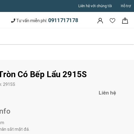
Liên hệ với chúng tôi
Hỗ trợ
0911717178
Tư vấn miễn phí:
Tròn Có Bếp Lẩu 2915S
m:
2915S
Liên hệ
Info
: m
chân sắt mặt đá.