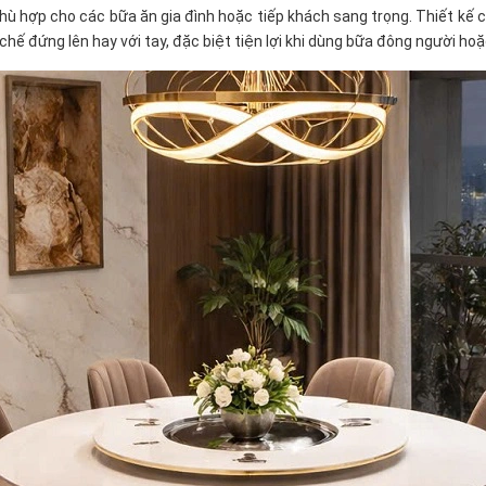
ù hợp cho các bữa ăn gia đình hoặc tiếp khách sang trọng. Thiết kế câ
hế đứng lên hay với tay, đặc biệt tiện lợi khi dùng bữa đông người hoặ