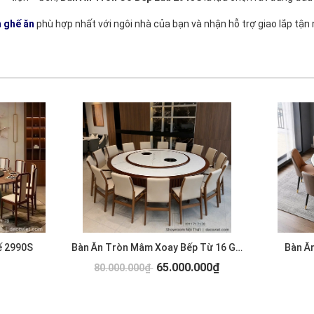
 ghế ăn
phù hợp nhất với ngôi nhà của bạn và nhận hỗ trợ giao lắp tận
ế 2990S
Bàn Ăn Tròn Mâm Xoay Bếp Từ 16 Ghế 2989S
Bàn Ă
65.000.000₫
80.000.000₫