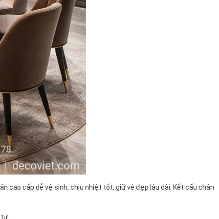
n cao cấp dễ vệ sinh, chịu nhiệt tốt, giữ vẻ đẹp lâu dài. Kết cấu chân
tư.