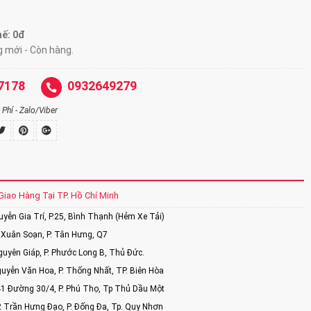
hế: 0
đ
g mới - Còn hàng.
7178
0932649279
Phí - Zalo/Viber
Giao Hàng Tại TP. Hồ Chí Minh
ễn Gia Trí, P.25, Bình Thạnh (Hẻm Xe Tải)
Xuân Soạn, P. Tân Hưng, Q7
uyên Giáp, P. Phước Long B, Thủ Đức.
uyễn Văn Hoa, P. Thống Nhất, TP. Biên Hòa
1 Đường 30/4, P. Phú Thọ, Tp Thủ Dầu Một
2 Trần Hưng Đạo, P. Đống Đa, Tp. Quy Nhơn