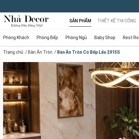
SẢN PHẨM
THIẾT KẾ THI CÔNG
Phòng Khách
Phòng Bếp
Phòng Ngủ
Baby Shop
Rest R
Trang chủ
/
Bàn Ăn Tròn
/
Bàn Ăn Tròn Có Bếp Lẩu 2915S