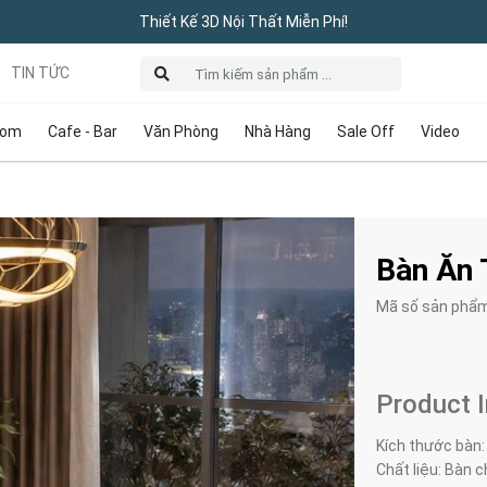
Thiết Kế 3D Nội Thất Miễn Phí!
TIN TỨC
oom
Cafe - Bar
Văn Phòng
Nhà Hàng
Sale Off
Video
Bàn Ăn 
Mã số sản phẩ
Product 
Kích thước bàn
Chất liệu: Bàn 