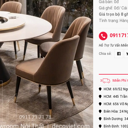
Giá bàn: 0đ
Giá ghế: 0đ/ Cái
Giá trọn bộ 8 g
Tình trạng: Hàn
091171
Hỗ Trợ Tư Vấn Miễn 
Chia sẻ:
Miễn Phí 
HCM: 69/52 Nguy
HCM: 445 Trần 
HCM: 656 Võ Ng
Biên Hòa: 24 Ng
Bình Dương: 34
Bình Định: 100