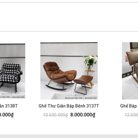
ãn 3138T
Ghế Thư Giãn Bập Bênh 3137T
Ghế Bập
0.000₫
8.000.000₫
10.500.000₫
12.50