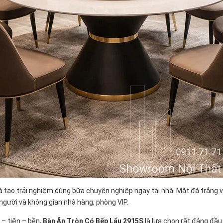
à tạo trải nghiệm dùng bữa chuyên nghiệp ngay tại nhà. Mặt đá trắng vâ
 người và không gian nhà hàng, phòng VIP.
– tiện – bền,
Bàn Ăn Tròn Có Bếp Lẩu 2915S
là lựa chọn rất đáng đầu 