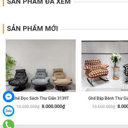
SẢN PHẨM ĐÃ XEM
SẢN PHẨM MỚI
Ghế Đọc Sách Thư Giãn 3139T
Ghế Bập Bênh Thư Gi
8.000.000₫
8.00
10.500.000₫
10.500.000₫