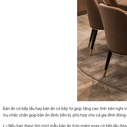
Bàn ăn có bếp lẩu hay bàn ăn có bếp từ giúp tăng cao tính tiện nghi v
trụ chắc chắn giúp bàn ổn định, bền bỉ, phù hợp cho cả gia đình đông
👉 Nếu bạn đang tìm một mẫu bàn ăn tròn mâm xoay có bếp lẩu đẹp 