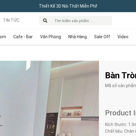
Thiết Kế 3D Nội Thất Miễn Phí!
TIN TỨC
oom
Cafe - Bar
Văn Phòng
Nhà Hàng
Sale Off
Video
Bàn Trò
Mã số sản phẩ
Product 
Kích thước: 1.3
Chất liệu: Chân