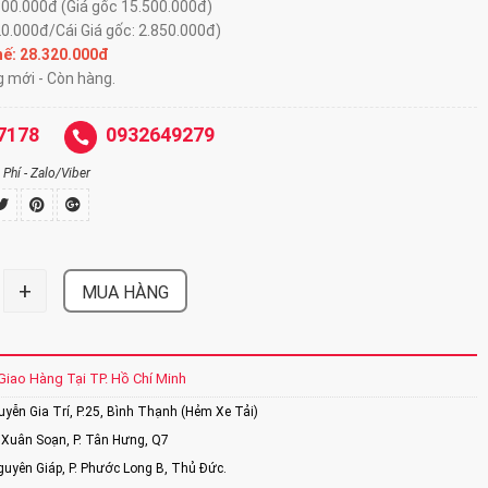
800.000đ (Giá gốc 15.500.000đ)
20.000đ/Cái Giá gốc: 2.850.000đ)
hế:
28.320.000đ
g mới - Còn hàng.
7178
0932649279
Phí - Zalo/Viber
+
MUA HÀNG
Giao Hàng Tại TP. Hồ Chí Minh
ễn Gia Trí, P.25, Bình Thạnh (Hẻm Xe Tải)
Xuân Soạn, P. Tân Hưng, Q7
uyên Giáp, P. Phước Long B, Thủ Đức.