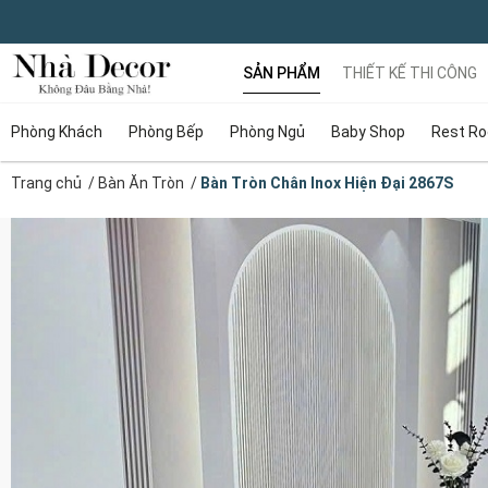
SẢN PHẨM
THIẾT KẾ THI CÔNG
Phòng Khách
Phòng Bếp
Phòng Ngủ
Baby Shop
Rest R
Trang chủ
/
Bàn Ăn Tròn
/
Bàn Tròn Chân Inox Hiện Đại 2867S