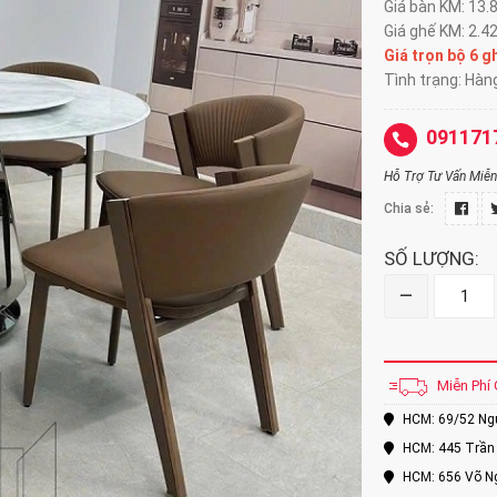
Giá bàn KM: 13.
Giá ghế KM: 2.4
Giá trọn bộ 6 g
Tình trạng: Hàn
091171
Hỗ Trợ Tư Vấn Miễn 
Chia sẻ:
SỐ LƯỢNG:
–
Miễn Phí 
HCM: 69/52 Nguy
HCM: 445 Trần 
HCM: 656 Võ Ng