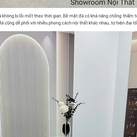
hông bị lỗi mốt theo thời gian. Bề mặt đá có khả năng chống thấm tốt 
á cũng dễ phối với nhiều phong cách nội thất khác nhau, từ hiện đại tố