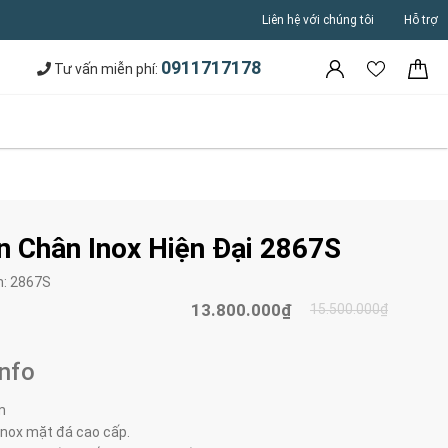
Liên hệ với chúng tôi
Hỗ trợ
0911717178
Tư vấn miễn phí:
n Chân Inox Hiện Đại 2867S
m:
2867S
13.800.000₫
15.500.000₫
Info
m
 inox mặt đá cao cấp.