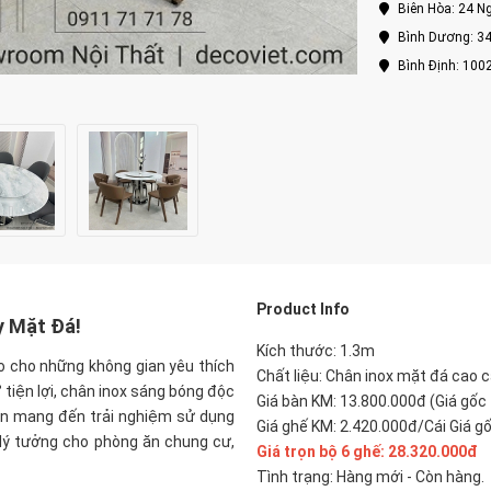
Biên Hòa: 24 Ng
Bình Dương: 34
Bình Định: 100
P
roduct Info
y Mặt Đá!
Kích thước: 1.3m
o cho những không gian yêu thích
Chất liệu: Chân inox mặt đá cao c
° tiện lợi, chân inox sáng bóng độc
Giá bàn KM: 13.800.000đ (Giá gốc
òn mang đến trải nghiệm sử dụng
Giá ghế KM: 2.420.000đ/Cái Giá g
 lý tưởng cho phòng ăn chung cư,
Giá trọn bộ 6 ghế:
28.320.000đ
Tình trạng: Hàng mới - Còn hàng.