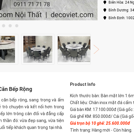
Biên Hòa: 24 Ng
Bình Dương: 34
Bình Định: 100
P
roduct Info
 Căn Bếp Rộng
Kích thước bàn: Bàn mặt lớn 1.6
 căn bếp rộng, sang trọng và ấm
Chất liệu: Chân inox mặt đá cẩm 
 trò chuyện và kết nối hơn trong
Giá bàn KM: 17.100.000đ (Giá gốc
ếp lớn trông cân đối và đẳng cấp
Giá ghế KM: 850.000đ/ Cái (Giá gố
h thần đó: vừa đẹp sang, vừa tiện
Giá trọn bộ 10 ghế: 25.60
0.000đ
i tiếp khách quan trọng tại nhà.
Tình trạng: Hàng mới - Còn hàng.