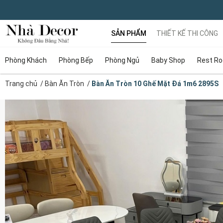
SẢN PHẨM
THIẾT KẾ THI CÔNG
Phòng Khách
Phòng Bếp
Phòng Ngủ
Baby Shop
Rest R
Trang chủ
/
Bàn Ăn Tròn
/
Bàn Ăn Tròn 10 Ghế Mặt Đá 1m6 2895S