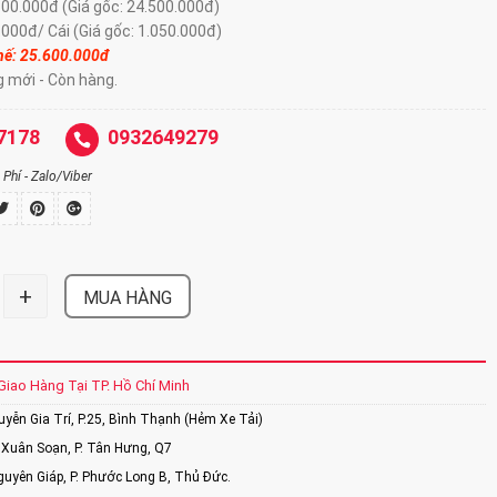
100.000đ (Giá gốc: 24.500.000đ)
.000đ/ Cái (Giá gốc: 1.050.000đ)
hế: 25.60
0.000đ
g mới - Còn hàng.
7178
0932649279
Phí - Zalo/Viber
+
MUA HÀNG
Giao Hàng Tại TP. Hồ Chí Minh
ễn Gia Trí, P.25, Bình Thạnh (Hẻm Xe Tải)
Xuân Soạn, P. Tân Hưng, Q7
uyên Giáp, P. Phước Long B, Thủ Đức.