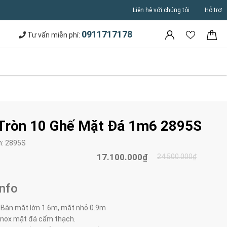
Liên hệ với chúng tôi
Hỗ trợ
0911717178
Tư vấn miễn phí:
Tròn 10 Ghế Mặt Đá 1m6 2895S
m:
2895S
17.100.000₫
24.500.000₫
Info
 Bàn mặt lớn 1.6m, mặt nhỏ 0.9m
 inox mặt đá cẩm thạch.