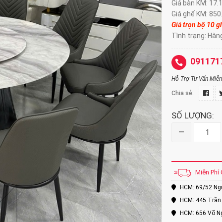
Giá bàn KM: 17.
Giá ghế KM: 850
Giá trọn bộ 10 g
Tình trạng: Hàn
091171
Hỗ Trợ Tư Vấn Miễn 
Chia sẻ:
SỐ LƯỢNG:
–
Miễn Phí 
HCM: 69/52 Nguy
HCM: 445 Trần 
HCM: 656 Võ Ng