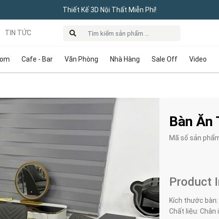
Thiết Kế 3D Nội Thất Miễn Phí!
TIN TỨC
oom
Cafe - Bar
Văn Phòng
Nhà Hàng
Sale Off
Video
Bàn Ăn 
Mã số sản phẩ
Product 
Kích thước bàn:
Chất liệu: Chân