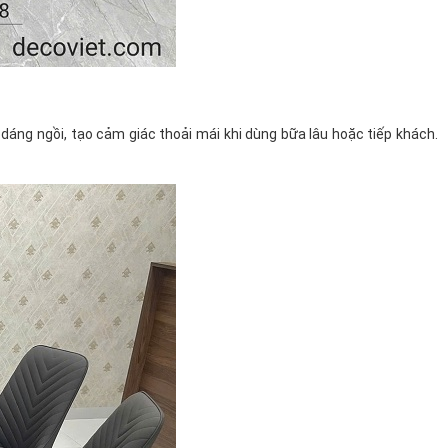
áng ngồi, tạo cảm giác thoải mái khi dùng bữa lâu hoặc tiếp khách.