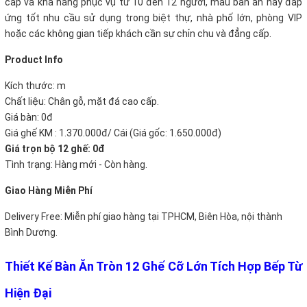
cấp và khả năng phục vụ từ 10 đến 12 người, mẫu bàn ăn này đáp
ứng tốt nhu cầu sử dụng trong biệt thự, nhà phố lớn, phòng VIP
hoặc các không gian tiếp khách cần sự chỉn chu và đẳng cấp.
P
roduct Info
Kích thước: m
Chất liệu: Chân gỗ, mặt đá cao cấp.
Giá bàn: 0đ
Giá ghế KM : 1.370.000đ/ Cái (Giá gốc: 1.650.000đ)
Giá trọn bộ 12 ghế:
0đ
Tình trạng: Hàng mới - Còn hàng.
Giao Hàng Miễn Phí
Delivery Free:
Miễn phí giao hàng tại TPHCM, Biên Hòa, nội thành
Bình Dương.
Thiết Kế Bàn Ăn Tròn 12 Ghế Cỡ Lớn Tích Hợp Bếp Từ
Hiện Đại