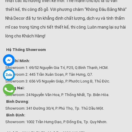
nhật các xu hướng thiết kế mới. Thế mạnh chủ lực là tư vấn
thiết kế, thi công đồ gỗ. Với phương châm “Không Đâu Bằng Nhà”
Nhà Decor đã tự tin khẳng định chất lượng, dịch vụ và tính thẩm
mĩ cao trong từng chi tiết thiết kế, thi công. Luôn mang lại sự hài
lòng cho Khách Hàng!
Hệ Thống Showroom
Hồ Chí Minh:
Showroom 1: 69/52 Nguyễn Gia Trí, P.25, Q.Bình Thạnh, HCM.
Showroom 2: 445 Trần Xuân Soạn, P. Tân Hưng, Q7.
Showroom 3: 656 Võ Nguyên Giáp, P. Phước Long B, Thủ Đức.
Đồng Nai:
Showroom: 24 Nguyễn Văn Hoa, P. Thống Nhất, Tp. Biên Hòa.
Bình Dương:
Showroom: 341 Đường 30/4, P. Phú Thọ, Tp. Thủ Dầu Một.
Bình Định:
Showroom: 1002 Trần Hưng Đạo, P. Đống Đa, Tp. Quy Nhơn.