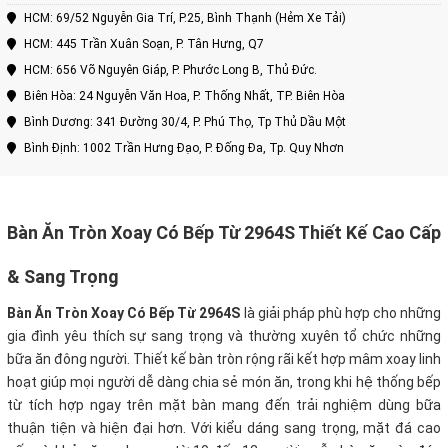
HCM: 69/52 Nguyễn Gia Trí, P.25, Bình Thạnh (Hẻm Xe Tải)
HCM: 445 Trần Xuân Soạn, P. Tân Hưng, Q7
HCM: 656 Võ Nguyên Giáp, P. Phước Long B, Thủ Đức.
Biên Hòa: 24 Nguyễn Văn Hoa, P. Thống Nhất, TP. Biên Hòa
Bình Dương: 341 Đường 30/4, P. Phú Thọ, Tp Thủ Dầu Một
Bình Định: 1002 Trần Hưng Đạo, P. Đống Đa, Tp. Quy Nhơn
Bàn Ăn Tròn Xoay Có Bếp Từ 2964S Thiết Kế Cao Cấp
& Sang Trọng
Bàn Ăn Tròn Xoay Có Bếp Từ 2964S
là giải pháp phù hợp cho những
gia đình yêu thích sự sang trọng và thường xuyên tổ chức những
bữa ăn đông người. Thiết kế bàn tròn rộng rãi kết hợp mâm xoay linh
hoạt giúp mọi người dễ dàng chia sẻ món ăn, trong khi hệ thống bếp
từ tích hợp ngay trên mặt bàn mang đến trải nghiệm dùng bữa
thuận tiện và hiện đại hơn. Với kiểu dáng sang trọng, mặt đá cao