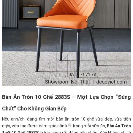
Bàn Ăn Tròn 10 Ghế 2883S – Một Lựa Chọn “Đúng
Chất” Cho Không Gian Bếp
Nếu anh/chị đang tìm một bàn ăn tròn 10 ghế vừa đẹp, vừa tiện
nghi, vừa tạo được cảm giác gắn kết trong mỗi bữa ăn,
Bàn Ăn Tròn
1m8 10 Ghế 2883S
là lựa chọn rất đáng cân nhắc. Đây không chỉ là