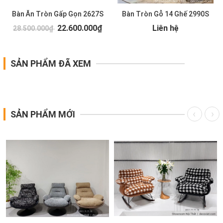
Bàn Ăn Tròn Gấp Gọn 2627S
Bàn Tròn Gỗ 14 Ghế 2990S
22.600.000₫
Liên hệ
28.500.000₫
SẢN PHẨM ĐÃ XEM
SẢN PHẨM MỚI