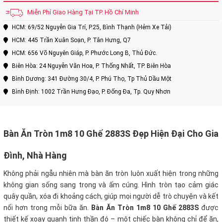
Miễn Phí Giao Hàng Tại TP. Hồ Chí Minh
HCM: 69/52 Nguyễn Gia Trí, P.25, Bình Thạnh (Hẻm Xe Tải)
HCM: 445 Trần Xuân Soạn, P. Tân Hưng, Q7
HCM: 656 Võ Nguyên Giáp, P. Phước Long B, Thủ Đức.
Biên Hòa: 24 Nguyễn Văn Hoa, P. Thống Nhất, TP. Biên Hòa
Bình Dương: 341 Đường 30/4, P. Phú Thọ, Tp Thủ Dầu Một
Bình Định: 1002 Trần Hưng Đạo, P. Đống Đa, Tp. Quy Nhơn
Bàn Ăn Tròn 1m8 10 Ghế 2883S Đẹp Hiện Đại Cho Gia
Đình, Nhà Hàng
Không phải ngẫu nhiên mà bàn ăn tròn luôn xuất hiện trong những
không gian sống sang trọng và ấm cúng. Hình tròn tạo cảm giác
quây quần, xóa đi khoảng cách, giúp mọi người dễ trò chuyện và kết
nối hơn trong mỗi bữa ăn.
Bàn Ăn Tròn 1m8 10 Ghế 2883S
được
thiết kế xoay quanh tinh thần đó – một chiếc bàn không chỉ để ăn,