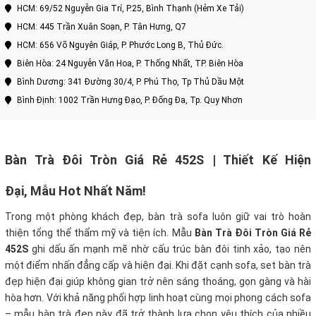
HCM: 69/52 Nguyễn Gia Trí, P.25, Bình Thạnh (Hẻm Xe Tải)
HCM: 445 Trần Xuân Soạn, P. Tân Hưng, Q7
HCM: 656 Võ Nguyên Giáp, P. Phước Long B, Thủ Đức.
Biên Hòa: 24 Nguyễn Văn Hoa, P. Thống Nhất, TP. Biên Hòa
Bình Dương: 341 Đường 30/4, P. Phú Thọ, Tp Thủ Dầu Một
Bình Định: 1002 Trần Hưng Đạo, P. Đống Đa, Tp. Quy Nhơn
Bàn Trà Đôi Tròn Giá Rẻ 452S | Thiết Kế Hiện
Đại, Mẫu Hot Nhất Năm!
Trong một phòng khách đẹp, bàn trà sofa luôn giữ vai trò hoàn
thiện tổng thể thẩm mỹ và tiện ích. Mẫu
Bàn Trà Đôi Tròn Giá Rẻ
452S
ghi dấu ấn mạnh mẽ nhờ cấu trúc bàn đôi tinh xảo, tạo nên
một điểm nhấn đẳng cấp và hiện đại. Khi đặt cạnh sofa, set bàn trà
đẹp hiện đại giúp không gian trở nên sáng thoáng, gọn gàng và hài
hòa hơn. Với khả năng phối hợp linh hoạt cùng mọi phong cách sofa
– mẫu bàn trà đẹp này đã trở thành lựa chọn yêu thích của nhiều