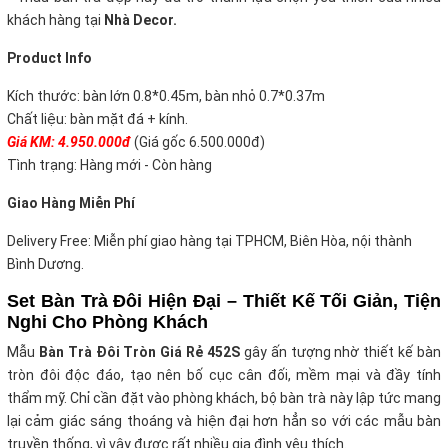
khách hàng tại
Nhà Decor.
Product Info
Kích thước: bàn lớn 0.8*0.45m, bàn nhỏ 0.7*0.37m
Chất liệu: bàn mặt đá + kính.
Giá KM: 4.950.000đ
(Giá gốc 6.500.000đ)
Tình trạng: Hàng mới - Còn hàng
Giao Hàng Miễn Phí
Delivery Free: Miễn phí giao hàng tại TPHCM, Biên Hòa, nội thành
Bình Dương.
Set Bàn Trà Đôi Hiện Đại – Thiết Kế Tối Giản, Tiện
Nghi Cho Phòng Khách
Mẫu
Bàn Trà Đôi Tròn Giá Rẻ 452S
gây ấn tượng nhờ thiết kế bàn
tròn đôi độc đáo, tạo nên bố cục cân đối, mềm mại và đầy tính
thẩm mỹ. Chỉ cần đặt vào phòng khách, bộ bàn trà này lập tức mang
lại cảm giác sáng thoáng và hiện đại hơn hẳn so với các mẫu bàn
truyền thống, vì vậy được rất nhiều gia đình yêu thích.