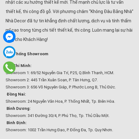
nhật các xu hướng thiết kế mới. Thế mạnh chủ lực là tư vấn
thiết kế, thi công đồ gỗ. Với phương châm “Không Đâu Bằng Nhà”
Nhà Decor đã tự tin khẳng định chất lượng, dịch vụ và tính thẩm
mĩ cao trong từng chi tiết thiết kế, thi công. Luôn mang lại sự hài
lòng cho Khách Hàng!
Hệ Thống Showroom
Hồ Chí Minh:
Showroom 1: 69/52 Nguyễn Gia Trí, P.25, Q.Bình Thạnh, HCM.
Showroom 2: 445 Trần Xuân Soạn, P. Tân Hưng, Q7.
Showroom 3: 656 Võ Nguyên Giáp, P. Phước Long B, Thủ Đức.
Đồng Nai:
Showroom: 24 Nguyễn Văn Hoa, P. Thống Nhất, Tp. Biên Hòa.
Bình Dương:
Showroom: 341 Đường 30/4, P. Phú Thọ, Tp. Thủ Dầu Một.
Bình Định:
Showroom: 1002 Trần Hưng Đạo, P. Đống Đa, Tp. Quy Nhơn.