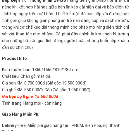
Bếp Điện Từ Thông Minh 2945S
mang đến giải pháp nội thất đa
năng khi kết hợp hài hòa giữa bàn ăn kéo dài hiện đại và bếp điện từ
tích hợp ngay trên mặt bàn. Thiết kế mặt đá cao cấp với đường nét
tinh gọn giúp không gian phòng ăn trở nên đẳng cấp và sạch sẽ hơn,
trong khi cơ chế kéo dài thông minh cho phép mở rộng diện tích chỉ
với vài thao tác nhẹ nhàng. Có phải đây chính là lựa chọn lý tưởng
cho những bữa ăn gia đình đông người hoặc những buổi tiếp khách
cần sự chỉn chu?
Product Info
Kích thước bàn: 1360/1660*810*780mm.
Chất liệu: Chân gỗ mặt đá.
Giá bàn KM: 8.700.000đ (Giá gốc 10.500.000đ)
Giá ghế KM: 850.000đ/ Cái (Giá gốc: 1.050.000đ)
Giá trọn bộ 8 ghế: 15.500.000đ
Tình trạng: Hàng mới - còn hàng.
Giao Hàng Miễn Phí
Delivery Free:
Miễn phí giao hàng tại TPHCM, Biên Hòa, nội thành