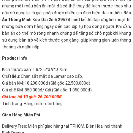
nhưng một mẫu bàn ăn mặt đá có thể thay đổi kích thước theo nhu
cầu sử dụng lại là giải pháp được nhiều gia đình hiện đại ưu tiên.
Bàn
Ăn Thông Minh Kéo Dài 2m5 2957S
thiết kế để đáp ứng linh hoạt từ
những bữa cơm hằng ngày đến các dịp tụ họp đông người. Khi cần,
bàn ăn có thể mở rộng nhanh chóng để tăng số chỗ ngồi; khi không
sử dụng, bàn trở về kích thước gọn gàng, giúp không gian luôn thông
thoáng và ngăn nắp.
Product Info
Kích thước bàn: 1.8/2.5*0.9*0.75m
Chất liệu: Chân sắt mặt đá Lamar cao cấp.
Giá bàn KM: 18.200.000đ (Giá gốc 22.500.000đ)
Giá ghế KM: 850.000đ/ Cái (Giá gốc: 1.050.000đ)
Giá trọn bộ 10 ghế: 26.70
0.000đ
Tình trạng: Hàng mới - còn hàng.
Giao Hàng Miễn Phí
Delivery Free:
Miễn phí giao hàng tại TPHCM, Biên Hòa, nội thành