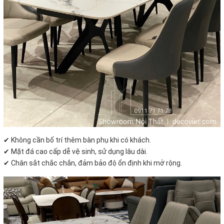
✔ Không cần bố trí thêm bàn phụ khi có khách.
✔ Mặt đá cao cấp dễ vệ sinh, sử dụng lâu dài.
✔ Chân sắt chắc chắn, đảm bảo độ ổn định khi mở rộng.