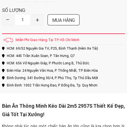
SỐ LƯỢNG:
–
+
MUA HÀNG
Miễn Phí Giao Hàng Tại TP. Hồ Chí Minh
HCM: 69/52 Nguyễn Gia Trí, P.25, Bình Thạnh (Hẻm Xe Tải)
HCM: 445 Trần Xuân Soạn, P. Tân Hưng, Q7
HCM: 656 Võ Nguyên Giáp, P. Phước Long B, Thủ Đức.
Biên Hòa: 24 Nguyễn Văn Hoa, P. Thống Nhất, TP. Biên Hòa
Bình Dương: 341 Đường 30/4, P. Phú Thọ, Tp Thủ Dầu Một
Bình Định: 1002 Trần Hưng Đạo, P. Đống Đa, Tp. Quy Nhơn
Bàn Ăn Thông Minh Kéo Dài 2m5 2957S Thiết Kế Đẹp,
Giá Tốt Tại Xưởng!
Không phải lúc nào một chiếc bàn ăn lớn cũng là lựa chọn hợp lý,