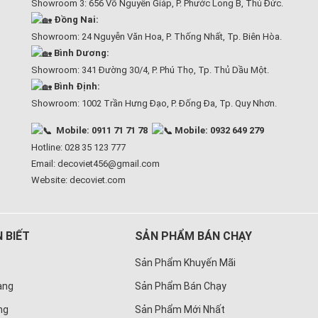
Showroom 3: 656 Võ Nguyên Giáp, P. Phước Long B, Thủ Đức.
Đồng Nai:
Showroom: 24 Nguyễn Văn Hoa, P. Thống Nhất, Tp. Biên Hòa.
Bình Dương:
Showroom: 341 Đường 30/4, P. Phú Thọ, Tp. Thủ Dầu Một.
Bình Định:
Showroom: 1002 Trần Hưng Đạo, P. Đống Đa, Tp. Quy Nhơn.
Mobile: 0911 71 71 78
Mobile: 0932 649 279
Hotline: 028 35 123 777
Email: decoviet456@gmail.com
Website:
decoviet.com
 BIẾT
SẢN PHẨM BÁN CHẠY
Sản Phẩm Khuyến Mãi
àng
Sản Phẩm Bán Chạy
ng
Sản Phẩm Mới Nhất