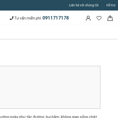
Liên hệ với chúng tôi
Hỗ trợ
0911717178
Tư vấn miễn phí:
thường ngày như tắc đường, bụi bặm, không gian sống chật