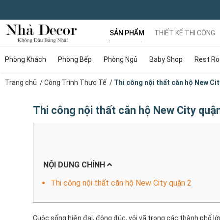
SẢN PHẨM
THIẾT KẾ THI CÔNG
Phòng Khách
Phòng Bếp
Phòng Ngủ
Baby Shop
Rest R
Trang chủ
/
Công Trình Thực Tế
/
Thi công nội thất căn hộ New Cit
Thi công nội thất căn hộ New City quậ
NỘI DUNG CHÍNH
Thi công nội thất căn hộ New City quận 2
Cuộc sống hiện đại, đông đúc, vội vã trong các thành phố 