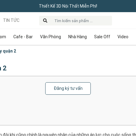
Thiết Kế 3D Nội Thất Miễn Phí!
TIN TỨC
oom
Cafe - Bar
Văn Phòng
Nhà Hàng
Sale Off
Video
y quận 2
n 2
Đăng ký tư vấn
lớn đôi khi cũng chính là nguyên nhân của những áp lực cho cuộc sống 