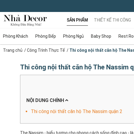
SẢN PHẨM
THIẾT KẾ THI CÔNG
Phòng Khách
Phòng Bếp
Phòng Ngủ
Baby Shop
Rest R
Trang chủ
/
Công Trình Thực Tế
/
Thi công nội thất căn hộ The Na
Thi công nội thất căn hộ The Nassim 
NỘI DUNG CHÍNH
Thi công nội thất căn hộ The Nassim quận 2
The Nassim - biểu tượng cho phong cách sống đỉnh cao - là sự