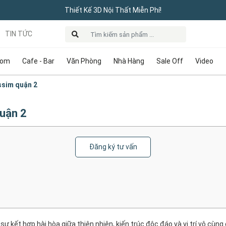
Thiết Kế 3D Nội Thất Miễn Phí!
TIN TỨC
oom
Cafe - Bar
Văn Phòng
Nhà Hàng
Sale Off
Video
ssim quận 2
quận 2
Đăng ký tư vấn
 kết hợp hài hòa giữa thiên nhiên, kiến trúc độc đáo và vị trí vô cùng đ