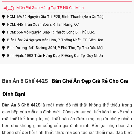
Miễn Phí Giao Hàng Tại TP. Hồ Chí Minh
HCM: 69/52 Nguyễn Gia Trí, P.25, Bình Thạnh (Hẻm Xe Tải)
HCM: 445 Trần Xuân Soạn, P. Tân Hưng, Q7
HCM: 656 Võ Nguyên Giáp, P. Phước Long B, Thủ Đức.
Biên Hòa: 24 Nguyễn Văn Hoa, P. Thống Nhất, TP. Biên Hòa
Bình Dương: 341 Đường 30/4, P. Phú Thọ, Tp Thủ Dầu Một
Bình Định: 1002 Trần Hưng Đạo, P. Đống Đa, Tp. Quy Nhơn
Bàn Ăn 6 Ghế 442S
|
Bàn Ghế Ăn Đẹp Giá Rẻ Cho Gia
Đình Bạn!
Bàn Ăn 6 Ghế 442S
là một món đồ nội thất không thể thiếu trong
gian bếp của mỗi gia đình Việt. Cùng với sự cải tiến liên tục về mẫu
mã thiết kế trang trí, nội thất bàn ăn được mọi người chú ý nhiều
hơn cho không gian sống của gia đình mình. Bởi lựa chọn bàn ăn
không chỉ đòi hỏi tính thiết thực mà còn tạo sự thoải mái, đặc biệt