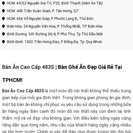
HCM: 69/52 Nguyễn Gia Trí, P.25, Bình Thạnh (Hẻm Xe Tải)
HCM: 445 Trần Xuân Soạn, P. Tân Hưng, Q7
HCM: 656 Võ Nguyên Giáp, P. Phước Long B, Thủ Đức.
Biên Hòa: 24 Nguyễn Văn Hoa, P. Thống Nhất, TP. Biên Hòa
Bình Dương: 341 Đường 30/4, P. Phú Thọ, Tp Thủ Dầu Một
Bình Định: 1002 Trần Hưng Đạo, P. Đống Đa, Tp. Quy Nhơn
Bàn Ăn Cao Cấp 483S
|
Bàn Ghế Ăn Đẹp Giá Rẻ Tại
TPHCM!
Bàn Ăn Cao Cấp 483S
là một món đồ nội thất không thể thiếu trong
gian bếp của mỗi gia đình Việt. Trong không gian phòng ăn gia đình,
một bộ bàn ăn không chỉ phục vụ yêu cầu sử dụng trong những bữa
ăn hàng ngày. Bên cạnh đó món đồ nội thất này còn đem lại tính
thẩm mỹ và vẻ đẹp cho không gian. Với điều kiện sống ngày càng
tăng dần qua từng năm, nhu cầu của khách hàng ngày càng nhiều
và lớn hơn trước. Chính vì vậy để đáp ứng được lượng lớn đòi hỏi