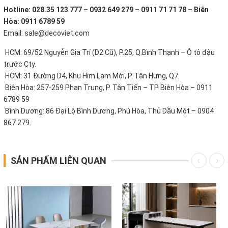
Hotline: 028.35 123 777 – 0932 649 279 – 0911 71 71 78 – Biên
Hòa: 0911 6789 59
Email: sale@decoviet.com
HCM: 69/52 Nguyễn Gia Trí (D2 Cũ), P.25, Q.Bình Thạnh – Ô tô đậu
trước Cty.
HCM: 31 Đường D4, Khu Him Lam Mới, P. Tân Hưng, Q7.
Biên Hòa: 257-259 Phan Trung, P. Tân Tiến – TP Biên Hòa – 0911
6789 59
Bình Dương: 86 Đại Lộ Bình Dương, Phú Hòa, Thủ Dầu Một – 0904
867 279.
SẢN PHẨM LIÊN QUAN