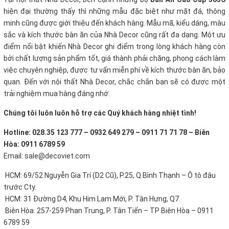
hiện đại thường thấy thì những mẫu đặc biệt như mặt đá, thông
minh cũng được giới thiệu đến khách hàng. Mẫu mã, kiểu dáng, màu
sắc và kích thước bàn ăn của Nhà Decor cũng rất đa dạng. Một ưu
điểm nổi bật khiến Nhà Decor ghi điểm trong lòng khách hàng còn
bởi chất lượng sản phẩm tốt, giá thành phải chăng, phong cách làm
việc chuyên nghiệp, được tư vấn miễn phí về kích thước bàn ăn, bảo
quan. Đến với nội thất Nhà Decor, chắc chắn bạn sẽ có được một
trải nghiệm mua hàng đáng nhớ.
Chúng tôi luôn luôn hỗ trợ các Quý khách hàng nhiệt tình!
Hotline: 028.35 123 777 – 0932 649 279 – 0911 71 71 78 – Biên
Hòa: 0911 6789 59
Email: sale@decoviet.com
HCM: 69/52 Nguyễn Gia Trí (D2 Cũ), P.25, Q.Bình Thạnh – Ô tô đậu
trước Cty.
HCM: 31 Đường D4, Khu Him Lam Mới, P. Tân Hưng, Q7.
Biên Hòa: 257-259 Phan Trung, P. Tân Tiến – TP Biên Hòa – 0911
6789 59