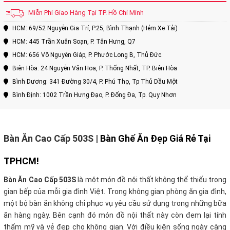
Miễn Phí Giao Hàng Tại TP. Hồ Chí Minh
HCM: 69/52 Nguyễn Gia Trí, P.25, Bình Thạnh (Hẻm Xe Tải)
HCM: 445 Trần Xuân Soạn, P. Tân Hưng, Q7
HCM: 656 Võ Nguyên Giáp, P. Phước Long B, Thủ Đức.
Biên Hòa: 24 Nguyễn Văn Hoa, P. Thống Nhất, TP. Biên Hòa
Bình Dương: 341 Đường 30/4, P. Phú Thọ, Tp Thủ Dầu Một
Bình Định: 1002 Trần Hưng Đạo, P. Đống Đa, Tp. Quy Nhơn
Bàn Ăn Cao Cấp 503S
|
Bàn Ghế Ăn Đẹp Giá Rẻ Tại
TPHCM!
Bàn Ăn Cao Cấp 503S
là một món đồ nội thất không thể thiếu trong
gian bếp của mỗi gia đình Việt. Trong không gian phòng ăn gia đình,
một bộ bàn ăn không chỉ phục vụ yêu cầu sử dụng trong những bữa
ăn hàng ngày. Bên cạnh đó món đồ nội thất này còn đem lại tính
thẩm mỹ và vẻ đẹp cho không gian. Với điều kiện sống ngày càng