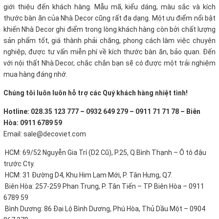
giới thiệu đến khách hàng. Mẫu mã, kiểu dáng, màu sắc và kích
thước bàn ăn của Nhà Decor cũng rất đa dạng. Một ưu điểm nổi bật
khiến Nhà Decor ghi điểm trong lòng khách hàng còn bởi chất lượng
sản phẩm tốt, giá thành phải chăng, phong cách làm việc chuyên
nghiệp, được tư vấn miễn phí về kích thước bàn ăn, bảo quan. Đến
với nội thất Nhà Decor, chắc chắn bạn sẽ có được một trải nghiệm
mua hàng đáng nhớ.
Chúng tôi luôn luôn hỗ trợ các Quý khách hàng nhiệt tình!
Hotline: 028.35 123 777 – 0932 649 279 – 0911 71 71 78 – Biên
Hòa: 0911 6789 59
Email: sale@decoviet.com
HCM: 69/52 Nguyễn Gia Trí (D2 Cũ), P.25, Q.Bình Thạnh – Ô tô đậu
trước Cty.
HCM: 31 Đường D4, Khu Him Lam Mới, P. Tân Hưng, Q7.
Biên Hòa: 257-259 Phan Trung, P. Tân Tiến – TP Biên Hòa – 0911
6789 59
Bình Dương: 86 Đại Lộ Bình Dương, Phú Hòa, Thủ Dầu Một – 0904