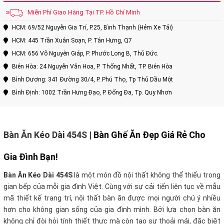
Miễn Phí Giao Hàng Tại TP. Hồ Chí Minh
HCM: 69/52 Nguyễn Gia Trí, P.25, Bình Thạnh (Hẻm Xe Tải)
HCM: 445 Trần Xuân Soạn, P. Tân Hưng, Q7
HCM: 656 Võ Nguyên Giáp, P. Phước Long B, Thủ Đức.
Biên Hòa: 24 Nguyễn Văn Hoa, P. Thống Nhất, TP. Biên Hòa
Bình Dương: 341 Đường 30/4, P. Phú Thọ, Tp Thủ Dầu Một
Bình Định: 1002 Trần Hưng Đạo, P. Đống Đa, Tp. Quy Nhơn
Bàn Ăn Kéo Dài 454S
|
Bàn Ghế Ăn Đẹp Giá Rẻ Cho
Gia Đình Bạn!
Bàn Ăn Kéo Dài 454S
là một món đồ nội thất không thể thiếu trong
gian bếp của mỗi gia đình Việt. Cùng với sự cải tiến liên tục về mẫu
mã thiết kế trang trí, nội thất bàn ăn được mọi người chú ý nhiều
hơn cho không gian sống của gia đình mình. Bởi lựa chọn bàn ăn
không chỉ đòi hỏi tính thiết thực mà còn tạo sự thoải mái, đặc biệt