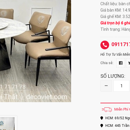
Chất liệu: bàn 
Giá bàn KM: 14.
Giá ghế KM: 3.5
Giá trọn bộ 6 g
Tình trạng: Hàn
091171
Hỗ Trợ Tư Vấn Miễn 
Chia sẻ:
SỐ LƯỢNG:
–
Miễn Phí 
HCM: 69/52 Nguy
HCM: 445 Trần 