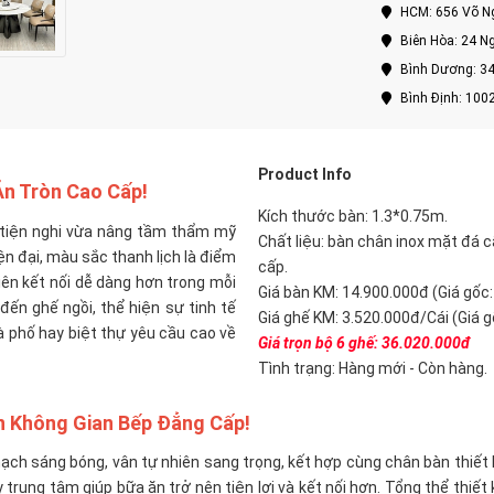
HCM: 656 Võ Ng
Biên Hòa: 24 Ng
Bình Dương: 34
Bình Định: 100
P
roduct Info
Ăn Tròn Cao Cấp!
Kích thước bàn:
1.3*0.75m.
 tiện nghi vừa nâng tầm thẩm mỹ
Chất liệu: bàn chân inox mặt đá
iện đại, màu sắc thanh lịch là điểm
cấp.
iên kết nối dễ dàng hơn trong mỗi
Giá bàn KM: 14.900.000đ (Giá gốc
ến ghế ngồi, thể hiện sự tinh tế
Giá ghế KM: 3.520.000đ/Cái (Giá 
hà phố hay biệt thự yêu cầu cao về
Giá trọn bộ 6 ghế: 36.020.000đ
Tình trạng: Hàng mới - Còn hàng.
n Không Gian Bếp Đẳng Cấp!
ạch sáng bóng, vân tự nhiên sang trọng, kết hợp cùng chân bàn thiết 
rung tâm giúp bữa ăn trở nên tiện lợi và kết nối hơn. Tổng thể thiết 