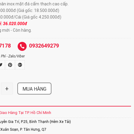
chân inox mặt đá cẩm thạch cao cấp.
900.000đ (Giá gốc: 18.500.000đ)
20.000đ/Cái (Giá gốc 4.250.000đ)
hế: 36.020.000đ
g mới - Còn hàng.
7178
0932649279
Phí - Zalo/Viber
+
MUA HÀNG
Giao Hàng Tại TP. Hồ Chí Minh
ễn Gia Trí, P.25, Bình Thạnh (Hẻm Xe Tải)
Xuân Soạn, P. Tân Hưng, Q7