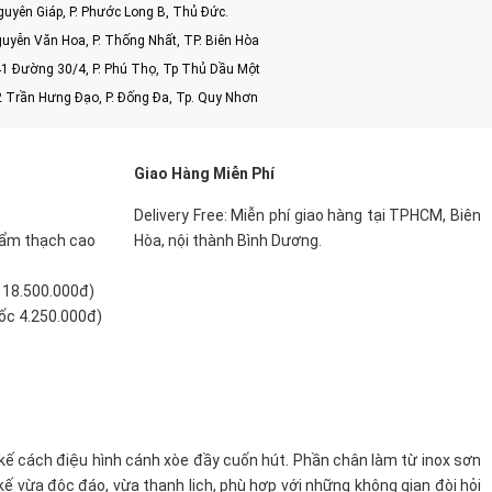
uyên Giáp, P. Phước Long B, Thủ Đức.
uyễn Văn Hoa, P. Thống Nhất, TP. Biên Hòa
1 Đường 30/4, P. Phú Thọ, Tp Thủ Dầu Một
2 Trần Hưng Đạo, P. Đống Đa, Tp. Quy Nhơn
Giao Hàng Miễn Phí
Delivery Free:
Miễn phí giao hàng tại TPHCM, Biên
 cẩm thạch cao
Hòa, nội thành Bình Dương.
: 18.500.000đ)
gốc 4.250.000đ)
kế cách điệu hình cánh xòe đầy cuốn hút. Phần chân làm từ inox sơn
kế vừa độc đáo, vừa thanh lịch, phù hợp với những không gian đòi hỏi