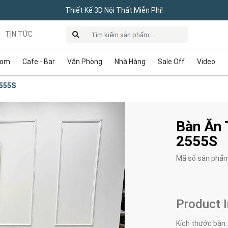
Thiết Kế 3D Nội Thất Miễn Phí!
TIN TỨC
oom
Cafe - Bar
Văn Phòng
Nhà Hàng
Sale Off
Video
2555S
Bàn Ăn 
2555S
Mã số sản phẩ
Product 
Kích thước bàn