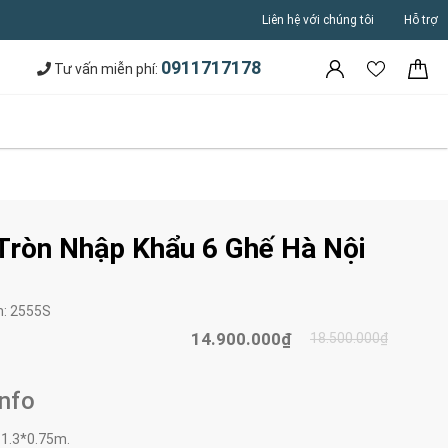
Liên hệ với chúng tôi
Hỗ trợ
0911717178
Tư vấn miễn phí:
Tròn Nhập Khẩu 6 Ghế Hà Nội
m:
2555S
14.900.000₫
18.500.000₫
Info
:
1.3*0.75m.