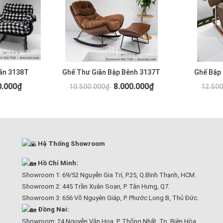
ãn 3138T
Ghế Thư Giãn Bập Bênh 3137T
Ghế Bập
0.000₫
8.000.000₫
10.500.000₫
12.50
Hệ Thống Showroom
Hồ Chí Minh:
Showroom 1: 69/52 Nguyễn Gia Trí, P.25, Q.Bình Thạnh, HCM.
Showroom 2: 445 Trần Xuân Soạn, P. Tân Hưng, Q7.
Showroom 3: 656 Võ Nguyên Giáp, P. Phước Long B, Thủ Đức.
Đồng Nai:
Showroom: 24 Nguyễn Văn Hoa, P. Thống Nhất, Tp. Biên Hòa.