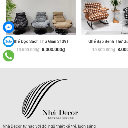
Ghế Đọc Sách Thư Giãn 3139T
Ghế Bập Bênh Thư Gi
8.000.000₫
8.00
10.500.000₫
10.500.000₫
Nhà Decor tự hào với đội ngũ thiết kế trẻ, luôn sáng