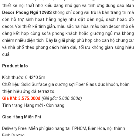
thiết kế nội thất nhờ kiểu dáng nhỏ gọn và tính ứng dụng cao.
Bàn
Decor Phòng Ngủ 1298S
không chỉ đóng vai trò là bàn trang trí mà
còn hỗ trợ sinh hoạt hằng ngày như đặt đèn ngủ, sách hoặc đồ
decor. Với thiết kế tinh giản, màu sắc hài hòa, mẫu bàn decor nhỏ dễ
dàng kết hợp cùng sofa phòng khách hoặc giường ngủ mà không
chiếm nhiều diện tích. Đây là giải pháp phù hợp cho căn hộ chung cư
và nhà phố theo phong cách hiện đại, tối ưu không gian sống hiệu
quả.
Product Info
Kích thước: 0.42*0.5m
Chất liệu: Solid Surface gia cường sợi Fiber Glass đúc khuôn, hoàn
thiện hiệu ứng đá terrazzo.
Giá KM: 3.575.000đ
(Giá gốc: 5.000.000đ)
Tình trạng: Hàng mới - Còn hàng
Giao Hàng Miễn Phí
Delivery Free: Miễn phí giao hàng tại TPHCM, Biên Hòa, nội thành
Bình Dương.