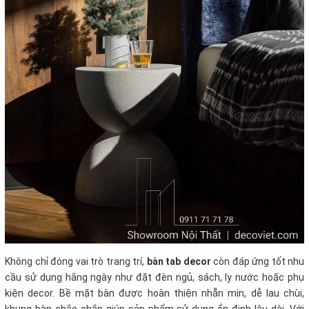
Không chỉ đóng vai trò trang trí,
bàn tab decor
còn đáp ứng tốt nhu
cầu sử dụng hằng ngày như đặt đèn ngủ, sách, ly nước hoặc phụ
kiện decor. Bề mặt bàn được hoàn thiện nhẵn mịn, dễ lau chùi,
khung bàn chắc chắn giúp sản phẩm sử dụng ổn định lâu dài. Với