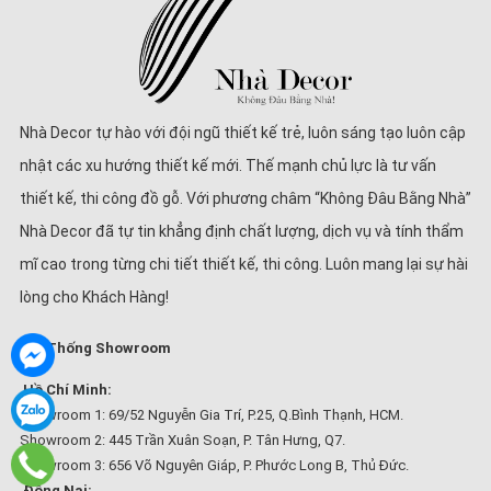
Nhà Decor tự hào với đội ngũ thiết kế trẻ, luôn sáng tạo luôn cập
nhật các xu hướng thiết kế mới. Thế mạnh chủ lực là tư vấn
thiết kế, thi công đồ gỗ. Với phương châm “Không Đâu Bằng Nhà”
Nhà Decor đã tự tin khẳng định chất lượng, dịch vụ và tính thẩm
mĩ cao trong từng chi tiết thiết kế, thi công. Luôn mang lại sự hài
lòng cho Khách Hàng!
Hệ Thống Showroom
Hồ Chí Minh:
Showroom 1: 69/52 Nguyễn Gia Trí, P.25, Q.Bình Thạnh, HCM.
Showroom 2: 445 Trần Xuân Soạn, P. Tân Hưng, Q7.
Showroom 3: 656 Võ Nguyên Giáp, P. Phước Long B, Thủ Đức.
Đồng Nai: