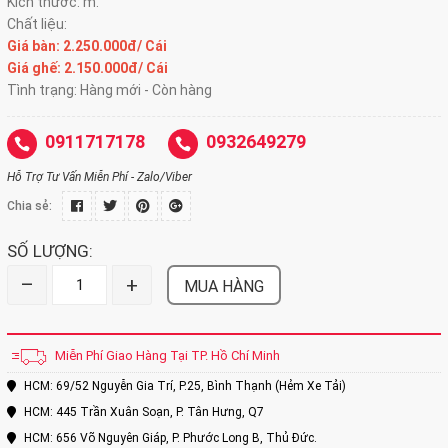
Kích thước: m.
Chất liệu:
Giá bàn: 2.250.000đ/ Cái
Giá ghế: 2.150.000đ/ Cái
Tình trạng: Hàng mới - Còn hàng
0911717178
0932649279
Hỗ Trợ Tư Vấn Miễn Phí - Zalo/Viber
Chia sẻ:
SỐ LƯỢNG:
–
+
MUA HÀNG
Miễn Phí Giao Hàng Tại TP. Hồ Chí Minh
HCM: 69/52 Nguyễn Gia Trí, P.25, Bình Thạnh (Hẻm Xe Tải)
HCM: 445 Trần Xuân Soạn, P. Tân Hưng, Q7
HCM: 656 Võ Nguyên Giáp, P. Phước Long B, Thủ Đức.