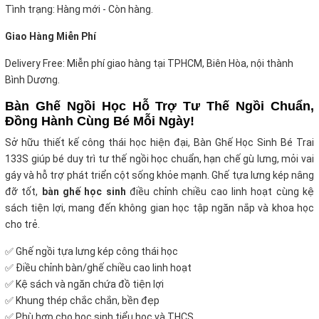
Tình trạng: Hàng mới - Còn hàng.
Giao Hàng Miễn Phí
Delivery Free: Miễn phí giao hàng tại TPHCM, Biên Hòa, nội thành
Bình Dương.
Bàn Ghế Ngồi Học Hỗ Trợ Tư Thế Ngồi Chuẩn,
Đồng Hành Cùng Bé Mỗi Ngày!
Sở hữu thiết kế công thái học hiện đại, Bàn Ghế Học Sinh Bé Trai
133S giúp bé duy trì tư thế ngồi học chuẩn, hạn chế gù lưng, mỏi vai
gáy và hỗ trợ phát triển cột sống khỏe mạnh. Ghế tựa lưng kép nâng
đỡ tốt,
bàn ghế học sinh
điều chỉnh chiều cao linh hoạt cùng kệ
sách tiện lợi, mang đến không gian học tập ngăn nắp và khoa học
cho trẻ.
✅ Ghế ngồi tựa lưng kép công thái học
✅ Điều chỉnh bàn/ghế chiều cao linh hoạt
✅ Kệ sách và ngăn chứa đồ tiện lợi
✅ Khung thép chắc chắn, bền đẹp
✅ Phù hợp cho học sinh tiểu học và THCS