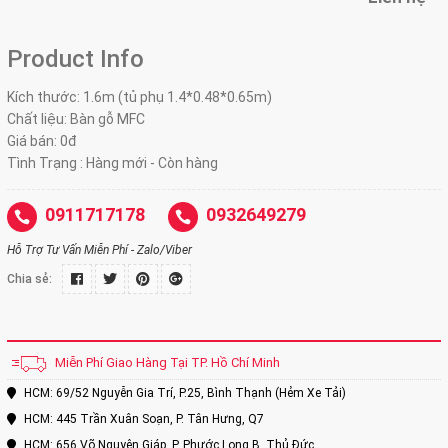
Product Info
Kích thước: 1.6m (tủ phụ 1.4*0.48*0.65m)
Chất liệu: Bàn gỗ MFC
Giá bán:
0đ
Tình Trạng : Hàng mới - Còn hàng
0911717178
0932649279
Hỗ Trợ Tư Vấn Miễn Phí - Zalo/Viber
Chia sẻ:
Miễn Phí Giao Hàng Tại TP. Hồ Chí Minh
HCM: 69/52 Nguyễn Gia Trí, P.25, Bình Thạnh (Hẻm Xe Tải)
HCM: 445 Trần Xuân Soạn, P. Tân Hưng, Q7
HCM: 656 Võ Nguyên Giáp, P. Phước Long B, Thủ Đức.