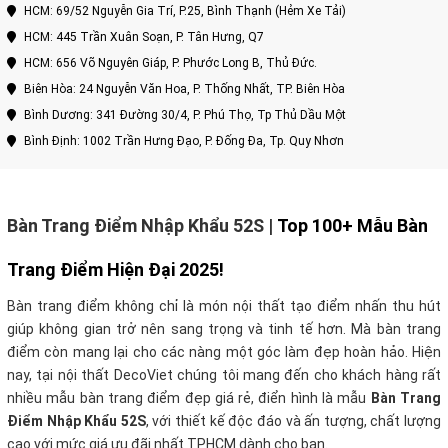
HCM: 69/52 Nguyễn Gia Trí, P.25, Bình Thạnh (Hẻm Xe Tải)
HCM: 445 Trần Xuân Soạn, P. Tân Hưng, Q7
HCM: 656 Võ Nguyên Giáp, P. Phước Long B, Thủ Đức.
Biên Hòa: 24 Nguyễn Văn Hoa, P. Thống Nhất, TP. Biên Hòa
Bình Dương: 341 Đường 30/4, P. Phú Thọ, Tp Thủ Dầu Một
Bình Định: 1002 Trần Hưng Đạo, P. Đống Đa, Tp. Quy Nhơn
Bàn Trang Điểm Nhập Khẩu 52S
|
Top 100+ Mẫu Bàn
Trang Điểm Hiện Đại 2025!
Bàn trang điểm không chỉ là món nội thất tạo điểm nhấn thu hút
giúp không gian trở nên sang trọng và tinh tế hơn. Mà bàn trang
điểm còn mang lại cho các nàng một góc làm đẹp hoàn hảo. Hiện
nay, tại nội thất DecoViet chúng tôi mang đến cho khách hàng rất
nhiều mẫu bàn trang điểm đẹp giá rẻ, điển hình là mẫu
Bàn Trang
Điểm Nhập Khẩu 52S
, với thiết kế độc đáo và ấn tượng, chất lượng
cao với mức giá ưu đãi nhất TPHCM dành cho bạn.