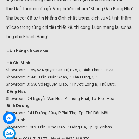
thiết kế, thi công đồ gỗ. Với phương châm “Không Đâu Bằng Nhà”
Nhà Decor đã tự tin khẳng định chất lượng, dịch vụ và tính thẩm
mĩ cao trong từng chi tiết thiết kế, thi công. Luôn mang lại sự hài
lòng cho Khách Hàng!
Hệ Thống Showroom
Hồ Chí Minh:
Showroom 1: 69/52 Nguyễn Gia Trí, P.25, Q.Bình Thạnh, HCM.
Showroom 2: 445 Trần Xuân Soạn, P. Tân Hưng, Q7.
Showroom 3: 656 Võ Nguyên Giáp, P. Phước Long B, Thủ Đức.
Đồng Nai:
Showroom: 24 Nguyễn Văn Hoa, P. Thống Nhất, Tp. Biên Hòa.
Bình Dương:
Showroom: 341 Đường 30/4, P. Phú Thọ, Tp. Thủ Dầu Một.
Bình Định:
Showroom: 1002 Trần Hưng Đạo, P. Đống Đa, Tp. Quy Nhơn.
Mobile: 0911 71 71 78
Mobile: 0932 649 279