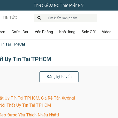
Thiết Kế 3D Nội Thất Miễn Phí!
TIN TỨC
oom
Cafe - Bar
Văn Phòng
Nhà Hàng
Sale Off
Video
 Tín Tại TPHCM
ất Uy Tín Tại TPHCM
Đăng ký tư vấn
ất Uy Tín Tại TPHCM, Giá Rẻ Tận Xưởng!
 Nội Thất Uy Tín Tại TPHCM
Đẹp Được Yêu Thích Nhiều Nhất!