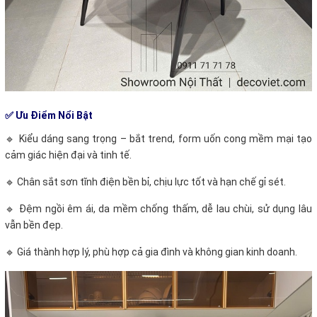
✅ Ưu Điểm Nổi Bật
🔹 Kiểu dáng sang trọng – bắt trend, form uốn cong mềm mại tạo
cảm giác hiện đại và tinh tế.
🔹 Chân sắt sơn tĩnh điện bền bỉ, chịu lực tốt và hạn chế gỉ sét.
🔹 Đệm ngồi êm ái, da mềm chống thấm, dễ lau chùi, sử dụng lâu
vẫn bền đẹp.
🔹 Giá thành hợp lý, phù hợp cả gia đình và không gian kinh doanh.