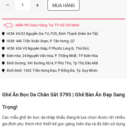
–
+
MUA HÀNG
Miễn Phí Giao Hàng Tại TP. Hồ Chí Minh
HCM: 69/52 Nguyễn Gia Trí, P.25, Bình Thạnh (Hẻm Xe Tải)
HCM: 445 Trần Xuân Soạn, P. Tân Hưng, Q7
HCM: 656 Võ Nguyên Giáp, P. Phước Long B, Thủ Đức.
Biên Hòa: 24 Nguyễn Văn Hoa, P. Thống Nhất, TP. Biên Hòa
Bình Dương: 341 Đường 30/4, P. Phú Thọ, Tp Thủ Dầu Một
Bình Định: 1002 Trần Hưng Đạo, P. Đống Đa, Tp. Quy Nhơn
Ghế Ăn Bọc Da Chân Sắt 579S | Ghế Bàn Ăn Đẹp Sang
Trọng!
Các mẫu ghế ăn bọc da nhập khẩu đang là lựa chọn được rất nhiều
gia đình yêu thích nhờ thiết kế gọn gàng, hiện đại và độ bền sử dụng