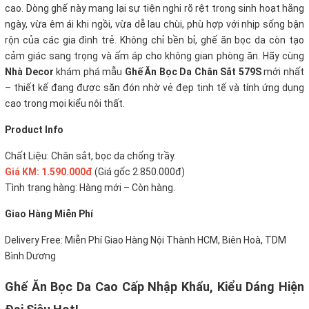
cao. Dòng ghế này mang lại sự tiện nghi rõ rệt trong sinh hoạt hằng
ngày, vừa êm ái khi ngồi, vừa dễ lau chùi, phù hợp với nhịp sống bận
rộn của các gia đình trẻ. Không chỉ bền bỉ, ghế ăn bọc da còn tạo
cảm giác sang trọng và ấm áp cho không gian phòng ăn. Hãy cùng
Nhà Decor
khám phá mẫu
Ghế Ăn Bọc Da Chân Sắt 579S
mới nhất
– thiết kế đang được săn đón nhờ vẻ đẹp tinh tế và tính ứng dụng
cao trong mọi kiểu nội thất.
Product Info
Chất Liệu: Chân sắt, bọc da chống trầy.
Giá KM: 1.590.000đ
(Giá gốc 2.850.000đ)
Tình trạng hàng: Hàng mới – Còn hàng.
Giao Hàng Miễn Phí
Delivery Free: Miễn Phí Giao Hàng Nội Thành HCM, Biên Hoà, TDM
Bình Dương
Ghế Ăn Bọc Da Cao Cấp Nhập Khẩu, Kiểu Dáng Hiện