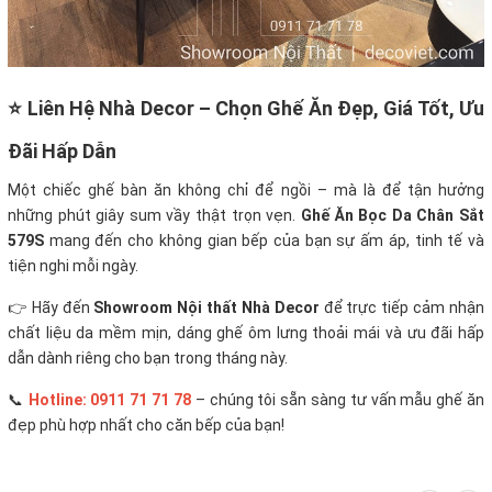
⭐ Liên Hệ Nhà Decor – Chọn Ghế Ăn Đẹp, Giá Tốt, Ưu
Đãi Hấp Dẫn
Một chiếc ghế bàn ăn không chỉ để ngồi – mà là để tận hưởng
những phút giây sum vầy thật trọn vẹn.
Ghế Ăn Bọc Da Chân Sắt
579S
mang đến cho không gian bếp của bạn sự ấm áp, tinh tế và
tiện nghi mỗi ngày.
👉 Hãy đến
Showroom Nội thất Nhà Decor
để trực tiếp cảm nhận
chất liệu da mềm mịn, dáng ghế ôm lưng thoải mái và ưu đãi hấp
dẫn dành riêng cho bạn trong tháng này.
📞
Hotline: 0911 71 71 78
– chúng tôi sẵn sàng tư vấn mẫu ghế ăn
đẹp phù hợp nhất cho căn bếp của bạn!