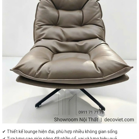
✔ Thiết kế lounge hiện đại, phù hợp nhiều không gian sống.
✔ Tựa lưng cao giúp nâng đỡ phần cổ, vai và lưng hiệu quả.