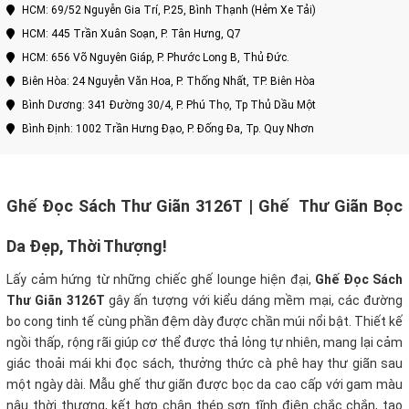
HCM: 69/52 Nguyễn Gia Trí, P.25, Bình Thạnh (Hẻm Xe Tải)
HCM: 445 Trần Xuân Soạn, P. Tân Hưng, Q7
HCM: 656 Võ Nguyên Giáp, P. Phước Long B, Thủ Đức.
Biên Hòa: 24 Nguyễn Văn Hoa, P. Thống Nhất, TP. Biên Hòa
Bình Dương: 341 Đường 30/4, P. Phú Thọ, Tp Thủ Dầu Một
Bình Định: 1002 Trần Hưng Đạo, P. Đống Đa, Tp. Quy Nhơn
Ghế Đọc Sách Thư Giãn 3126T | Ghế Thư Giãn Bọc
Da Đẹp, Thời Thượng!
Lấy cảm hứng từ những chiếc ghế lounge hiện đại,
Ghế Đọc Sách
Thư Giãn 3126T
gây ấn tượng với kiểu dáng mềm mại, các đường
bo cong tinh tế cùng phần đệm dày được chần múi nổi bật. Thiết kế
ngồi thấp, rộng rãi giúp cơ thể được thả lỏng tự nhiên, mang lại cảm
giác thoải mái khi đọc sách, thưởng thức cà phê hay thư giãn sau
một ngày dài. Mẫu ghế thư giãn được bọc da cao cấp với gam màu
nâu thời thượng, kết hợp chân thép sơn tĩnh điện chắc chắn, tạo