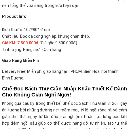
nên tổng thể vừa sang trọng vừa hiện đại.
Product Info
Kích thước:
102*80*51cm
Chất liệu:
Bọc da công nghiệp, khung chân thép.
Giá KM: 7.500.000đ
(Giá gốc 9.500.000đ)
Tình trạng: Hàng mới - Còn hàng
Giao Hàng Miễn Phí
Delivery Free: Miễn phí giao hàng tại TPHCM, Biên Hòa, nội thành
Bình Dương.
Ghế Đọc Sách Thư Giãn Nhập Khẩu Thiết Kế Dành
Cho Không Gian Nghỉ Ngơi!
Không quá cầu kỳ trong thiết kế, Ghế Đọc Sách Thư Giãn 3126T gây
ấn tượng bởi những đường nét mềm mại, tỷ lệ ngồi rộng rãi và cảm
giác thư thái ngay từ lần đầu trải nghiệm. Phần tựa lưng cao kết
hợp đệm ngồi sâu giúp cơ thể được nâng đỡ tự nhiên, tạo tư thế