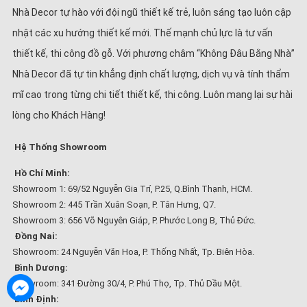
Nhà Decor tự hào với đội ngũ thiết kế trẻ, luôn sáng tạo luôn cập
nhật các xu hướng thiết kế mới. Thế mạnh chủ lực là tư vấn
thiết kế, thi công đồ gỗ. Với phương châm “Không Đâu Bằng Nhà”
Nhà Decor đã tự tin khẳng định chất lượng, dịch vụ và tính thẩm
mĩ cao trong từng chi tiết thiết kế, thi công. Luôn mang lại sự hài
lòng cho Khách Hàng!
Hệ Thống Showroom
Hồ Chí Minh:
Showroom 1: 69/52 Nguyễn Gia Trí, P.25, Q.Bình Thạnh, HCM.
Showroom 2: 445 Trần Xuân Soạn, P. Tân Hưng, Q7.
Showroom 3: 656 Võ Nguyên Giáp, P. Phước Long B, Thủ Đức.
Đồng Nai:
Showroom: 24 Nguyễn Văn Hoa, P. Thống Nhất, Tp. Biên Hòa.
Bình Dương:
Showroom: 341 Đường 30/4, P. Phú Thọ, Tp. Thủ Dầu Một.
Bình Định: