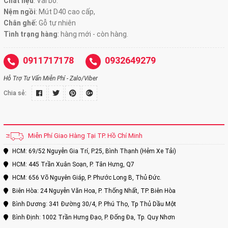
Chất liệu
: Vải bố.
Nệm ngồi
:
Mút D40 cao cấp,
Chân ghế:
Gỗ tự nhiên
Tình trạng hàng
: hàng mới - còn hàng.
0911717178
0932649279
Hỗ Trợ Tư Vấn Miễn Phí - Zalo/Viber
Chia sẻ:
Miễn Phí Giao Hàng Tại TP. Hồ Chí Minh
HCM: 69/52 Nguyễn Gia Trí, P.25, Bình Thạnh (Hẻm Xe Tải)
HCM: 445 Trần Xuân Soạn, P. Tân Hưng, Q7
HCM: 656 Võ Nguyên Giáp, P. Phước Long B, Thủ Đức.
Biên Hòa: 24 Nguyễn Văn Hoa, P. Thống Nhất, TP. Biên Hòa
Bình Dương: 341 Đường 30/4, P. Phú Thọ, Tp Thủ Dầu Một
Bình Định: 1002 Trần Hưng Đạo, P. Đống Đa, Tp. Quy Nhơn