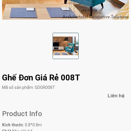
Ghế Đơn Giá Rẻ 008T
Mã số sản phẩm:
GDGR008T
Liên hệ
Product Info
Kích thước
:
0.8*0.8m