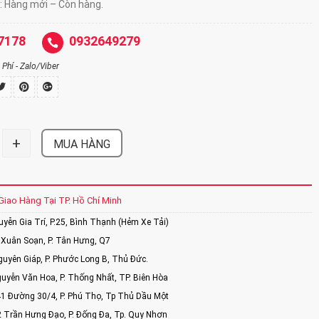
: Hàng mới – Còn hàng.
7178
0932649279
Phí - Zalo/Viber
+
MUA HÀNG
Giao Hàng Tại TP. Hồ Chí Minh
ễn Gia Trí, P.25, Bình Thạnh (Hẻm Xe Tải)
Xuân Soạn, P. Tân Hưng, Q7
uyên Giáp, P. Phước Long B, Thủ Đức.
uyễn Văn Hoa, P. Thống Nhất, TP. Biên Hòa
1 Đường 30/4, P. Phú Thọ, Tp Thủ Dầu Một
2 Trần Hưng Đạo, P. Đống Đa, Tp. Quy Nhơn