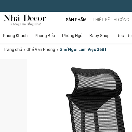
SẢN PHẨM
THIẾT KẾ THI CÔNG
Phòng Khách
Phòng Bếp
Phòng Ngủ
Baby Shop
Rest R
Trang chủ
/
Ghế Văn Phòng
/
Ghế Ngồi Làm Việc 368T