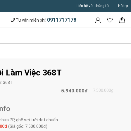
Liên hệ với chúng tôi
Hỗ trợ
0911717178
Tư vấn miễn phí:
i Làm Việc 368T
m:
368T
5.940.000₫
7.500.000₫
Info
nhựa PP, ghế sợi lưới đạt chuẩn.
000đ
(Giá gốc: 7.500.000đ)