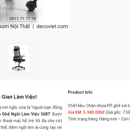
Product Info
 Gian Làm Việc!
Chất liệu: Chân nhựa PP, ghế sợi 
 nơi ngồi, vừa là “người bạn đồng
Giá KM: 5.940.000đ
(Giá gốc: 7.5
ẫu
Ghế Ngồi Làm Việc 368T
được
Tình trạng hàng: Hàng mới – Còn 
 thoải mái, hỗ trợ tối đa cho cột
thể, đệm ngồi êm ái cùng tay vịn