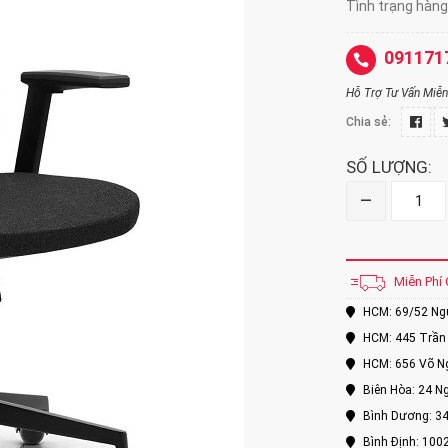
Tình trạng hàng
091171
Hỗ Trợ Tư Vấn Miễn 
Chia sẻ:
SỐ LƯỢNG:
–
Miễn Phí 
HCM: 69/52 Nguy
HCM: 445 Trần 
HCM: 656 Võ Ng
Biên Hòa: 24 Ng
Bình Dương: 34
Bình Định: 100