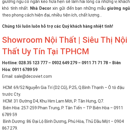
giường ngủ có ngăn kéo
hứa hẹn sẽ làm hài lòng cả những vị khách
khó tính nhất.
Nhà Decor
xin gửi đến bạn những mẫu
giường ngủ
theo phong cách hiện đại, nhiều tiện ích, chất lượng...
Chúng tôi luôn luôn hỗ trợ các Quý khách hàng nhiệt tình!
Showroom Nội Thất | Siêu Thị Nội
Thất Uy Tín Tại TPHCM
Hotline: 028.35 123 777 – 0932 649 279 – 0911 71 71 78 – Biên
Hòa: 0911 6789 59
Email: sale@decoviet.com
HCM: 69/52 Nguyễn Gia Trí (D2 Cũ), P.25, Q.Bình Thạnh – Ô tô đậu
trước Cty.
HCM: 31 Đường D4, Khu Him Lam Mới, P. Tân Hưng, Q7.
Biên Hòa: 257-259 Phan Trung, P. Tân Tiến – TP Biên Hòa – 0911
6789 59
Bình Dương: 86 Đại Lộ Bình Dương, Phú Hòa, Thủ Dầu Một – 0904
867 279.