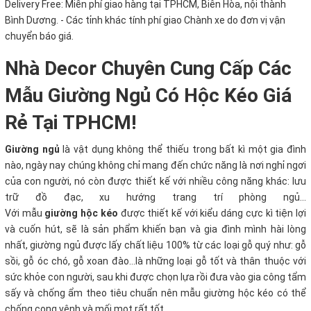
Delivery Free:
Miễn phí giao hàng tại TPHCM, Biên Hòa, nội thành
Bình Dương. - Các tỉnh khác tính phí giao Chành xe do đơn vị vận
chuyển báo giá.
Nhà Decor Chuyên Cung Cấp Các
Mẫu Giường Ngủ Có Hộc Kéo Giá
Rẻ Tại TPHCM!
Giường ngủ
là vật dụng không thể thiếu trong bất kì một gia đình
nào, ngày nay chúng không chỉ mang đến chức năng là nơi nghỉ ngơi
của con người, nó còn được thiết kế với nhiều công năng khác: lưu
trữ đồ đạc, xu hướng trang trí phòng ngủ...
Với
mẫu
giường hộc kéo
được thiết kế với kiểu dáng cực kì tiện lợi
và cuốn hút, sẽ là sản phẩm khiến bạn và gia đình mình hài lòng
nhất, giường ngủ được lấy chất liệu 100% từ các loại gỗ quý như: gỗ
sồi, gỗ óc chó, gỗ xoan đào…là những loại gỗ tốt và thân thuộc với
sức khỏe con người, sau khi được chọn lựa rồi đưa vào gia công tẩm
sấy và chống ẩm theo tiêu chuẩn nên mẫu giường hộc kéo có thể
chống cong vênh và mối mọt rất tốt.