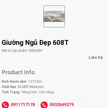
Giường Ngủ Đẹp 608T
Mã số sản phẩm:
GND608T
Liên hệ
Product Info
Kích thước nệm
: 1.6*2.0m
Chất liệu
: Gỗ MDF Malaysia.
Tình Trạng :
Hàng mới - Còn hàng
0911717178
0932649279