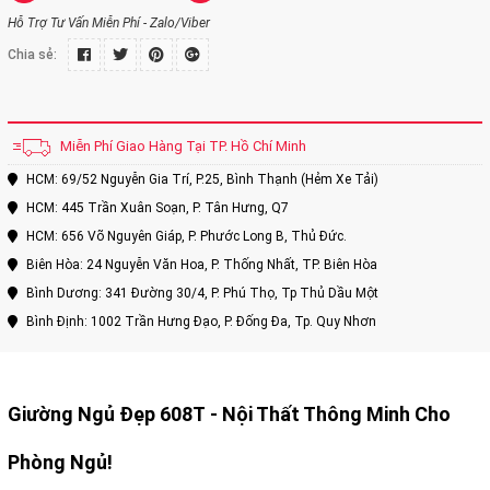
Hỗ Trợ Tư Vấn Miễn Phí - Zalo/Viber
Chia sẻ:
Miễn Phí Giao Hàng Tại TP. Hồ Chí Minh
HCM: 69/52 Nguyễn Gia Trí, P.25, Bình Thạnh (Hẻm Xe Tải)
HCM: 445 Trần Xuân Soạn, P. Tân Hưng, Q7
HCM: 656 Võ Nguyên Giáp, P. Phước Long B, Thủ Đức.
Biên Hòa: 24 Nguyễn Văn Hoa, P. Thống Nhất, TP. Biên Hòa
Bình Dương: 341 Đường 30/4, P. Phú Thọ, Tp Thủ Dầu Một
Bình Định: 1002 Trần Hưng Đạo, P. Đống Đa, Tp. Quy Nhơn
Giường Ngủ Đẹp 608T
- Nội Thất Thông Minh Cho
Phòng Ngủ!