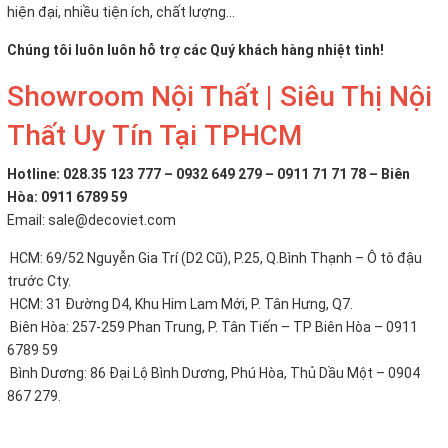
hiện đại, nhiều tiện ích, chất lượng...
Chúng tôi luôn luôn hỗ trợ các Quý khách hàng nhiệt tình!
Showroom Nội Thất | Siêu Thị Nội
Thất Uy Tín Tại TPHCM
Hotline: 028.35 123 777 – 0932 649 279 – 0911 71 71 78 – Biên
Hòa: 0911 6789 59
Email: sale@decoviet.com
HCM: 69/52 Nguyễn Gia Trí (D2 Cũ), P.25, Q.Bình Thạnh – Ô tô đậu
trước Cty.
HCM: 31 Đường D4, Khu Him Lam Mới, P. Tân Hưng, Q7.
Biên Hòa: 257-259 Phan Trung, P. Tân Tiến – TP Biên Hòa – 0911
6789 59
Bình Dương: 86 Đại Lộ Bình Dương, Phú Hòa, Thủ Dầu Một – 0904
867 279.