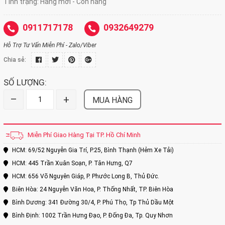
Tình trạng:
Hàng mới - Còn hàng
0911717178
0932649279
Hỗ Trợ Tư Vấn Miễn Phí - Zalo/Viber
Chia sẻ:
SỐ LƯỢNG:
–
+
MUA HÀNG
Miễn Phí Giao Hàng Tại TP. Hồ Chí Minh
HCM: 69/52 Nguyễn Gia Trí, P.25, Bình Thạnh (Hẻm Xe Tải)
HCM: 445 Trần Xuân Soạn, P. Tân Hưng, Q7
HCM: 656 Võ Nguyên Giáp, P. Phước Long B, Thủ Đức.
Biên Hòa: 24 Nguyễn Văn Hoa, P. Thống Nhất, TP. Biên Hòa
Bình Dương: 341 Đường 30/4, P. Phú Thọ, Tp Thủ Dầu Một
Bình Định: 1002 Trần Hưng Đạo, P. Đống Đa, Tp. Quy Nhơn