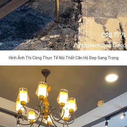
Hình Ảnh Thi Công Thực Tế Nội Thất Căn Hộ Đẹp Sang Trọng