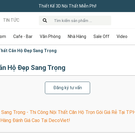
Thiết Kế 3D Nội Thất Miễn Phí!
TIN TỨC
oom
Cafe - Bar
Văn Phòng
Nhà Hàng
Sale Off
Video
 Thất Căn Hộ Đẹp Sang Trọng
Căn Hộ Đẹp Sang Trọng
Đăng ký tư vấn
Sang Trọng - Thi Công Nội Thất Căn Hộ Trọn Gói Giá Rẻ Tại TP
Hàng Đánh Giá Cao Tại DecoViet!