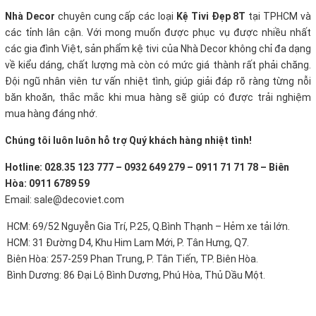
Nhà Decor
chuyên cung cấp các loại
Kệ Tivi Đẹp 8T
tại TPHCM và
các tỉnh lân cận. Với mong muốn được phục vụ được nhiều nhất
các gia đình Việt, sản phẩm kệ tivi của Nhà Decor không chỉ đa dạng
về kiểu dáng, chất lượng mà còn có mức giá thành rất phải chăng.
Đội ngũ nhân viên tư vấn nhiệt tình, giúp giải đáp rõ ràng từng nỗi
băn khoăn, thắc mắc khi mua hàng sẽ giúp có được trải nghiệm
mua hàng đáng nhớ.
Chúng tôi luôn luôn hỗ trợ Quý khách hàng nhiệt tình!
Hotline: 028.35 123 777 – 0932 649 279 – 0911 71 71 78 – Biên
Hòa: 0911 6789 59
Email: sale@decoviet.com
HCM: 69/52 Nguyễn Gia Trí, P.25, Q.Bình Thạnh – Hẻm xe tải lớn.
HCM: 31 Đường D4, Khu Him Lam Mới, P. Tân Hưng, Q7.
Biên Hòa: 257-259 Phan Trung, P. Tân Tiến, TP. Biên Hòa.
Bình Dương: 86 Đại Lộ Bình Dương, Phú Hòa, Thủ Dầu Một.