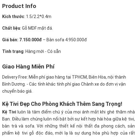
Product Info
Kích thước
: 1.5/2.2*0.4m
Chất liệu
: Gỗ MDF mặt đá.
Giá bán:
7.150.000đ
– Bàn sofa 4.950.000đ
Tình trạng
: Hàng mới - Có sẵn
Giao Hàng Miễn Phí
Delivery Free:
Miễn phí giao hàng tại TPHCM, Biên Hòa, nội thành
Bình Dương. - Các tỉnh khác tính phí giao Chành xe do đơn vị vận
chuyển báo giá.
Kệ Tivi Đẹp Cho Phòng Khách Thêm Sang Trọng!
Kệ Tivi
luôn là tâm điểm chú ý của mọi ánh mắt khi ghé thăm nhà
Bạn. Điều làm chúng luôn nổi bật bởi sự kết hợp hài hòa giữa kệ tivi,
bàn trà và sofa. Với những thiết kế nội thất đa phong cách, sản
phẩm kệ tivi gỗ độc đáo, mới lạ là sự dung hòa phù hợp của rất