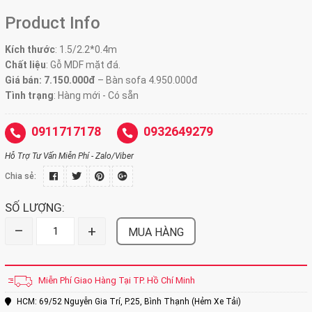
Product Info
Kích thước
: 1.5/2.2*0.4m
Chất liệu
: Gỗ MDF mặt đá.
Giá bán:
7.150.000đ
– Bàn sofa 4.950.000đ
Tình trạng
: Hàng mới - Có sẵn
0911717178
0932649279
Hỗ Trợ Tư Vấn Miễn Phí - Zalo/Viber
Chia sẻ:
SỐ LƯỢNG:
–
+
MUA HÀNG
Miễn Phí Giao Hàng Tại TP. Hồ Chí Minh
HCM: 69/52 Nguyễn Gia Trí, P.25, Bình Thạnh (Hẻm Xe Tải)