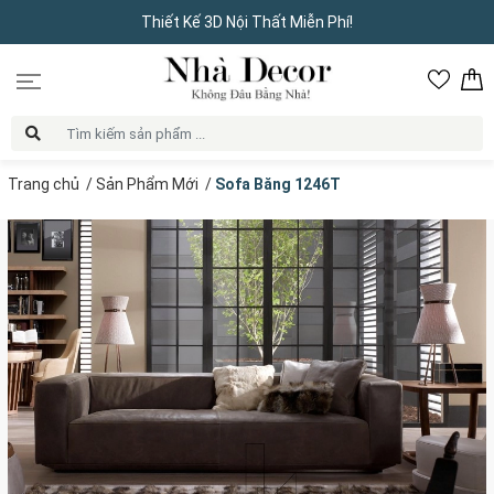
Thiết Kế 3D Nội Thất Miễn Phí!
Trang chủ
/
Sản Phẩm Mới
/
Sofa Băng 1246T