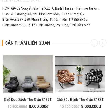
HCM: 69/52 Nguyễn Gia Trí, P.25, Q.Bình Thạnh – Hẻm xe tải lớn.
HCM: 31 Đường D4, Khu Him Lam Mới, P. Tân Hưng, Q7.
Biên Hòa: 257-259 Phan Trung, P. Tân Tiến, TP. Biên Hòa.
Bình Dương: 86 Đại Lộ Bình Dương, Phú Hòa, Thủ Dầu Một.
SẢN PHẨM LIÊN QUAN
Ghế Đọc Sách Thư Giãn 3139T
Ghế Bập Bênh Thư Giãn 3138T
8.000.000₫
8.000.000₫
10.500.000₫
10.500.000₫