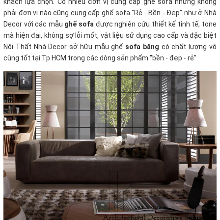
khách lựa chọn. Có nhiều đơn vị cung cấp ghế sofa nhưng không
phải đơn vị nào cũng cung cấp ghế sofa "Rẻ - Bền - Đẹp" như ở Nhà
Decor với các mẫu
ghế sofa
được nghiên cứu thiết kế tinh tế, tone
mà hiện đại, không sợ lỗi mốt, vật liệu sử dụng cao cấp và đặc biệt
Nội Thất Nhà Decor sở hữu mẫu ghế
sofa băng
có chất lượng vô
cùng tốt tại Tp HCM trong các dòng sản phẩm "bền - đẹp - rẻ".