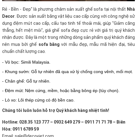
Rẻ - Bền - Đẹp" là phương châm sản xuất ghế sofa tại nội thất
Nhà
Decor
. Được sản xuất bằng vật liệu cao cấp cùng với công nghệ sử
dụng đệm mút cao cấp, cấu tạo tinh tế thoải mái, giúp "Giảm căng
thẳng, hết mệt mỏi", giá ghế sofa đẹp cực rẻ với giá trị quý khách
nhận được. Đây là một trong những dòng sản phẩm quý khách đáng
nên mua bởi ghế
sofa băng
với mẫu đẹp, mẫu mã hiện đại, tiêu
chuẩn chất lượng cao.
- Vỏ bọc: Simili Malaysia.
- Khung sườn: Gỗ tự nhiên đã qua xử lý chống cong vênh, mối mọt.
- Chân ghế: Gỗ tự nhiên.
- Đệm mút: Nệm cứng, mềm, hoặc bằng bông ép (tùy chọn).
- Lò xo: Lõi thép cứng có độ bền cao.
Chúng tôi luôn luôn hỗ trợ Quý khách hàng nhiệt tình!
Hotline: 028.35 123 777 – 0932 649 279 – 0911 71 71 78 – Biên
Hòa: 0911 6789 59
Email: sale@decoviet.com