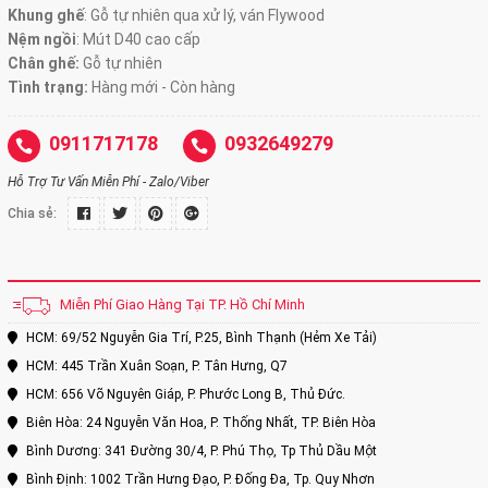
Khung ghế
:
Gỗ tự nhiên qua xử lý, ván Flywood
Nệm ngồi
:
Mút D40 cao cấp
Chân ghế:
Gỗ tự nhiên
Tình trạng:
Hàng mới - Còn hàng
0911717178
0932649279
Hỗ Trợ Tư Vấn Miễn Phí - Zalo/Viber
Chia sẻ:
Miễn Phí Giao Hàng Tại TP. Hồ Chí Minh
HCM: 69/52 Nguyễn Gia Trí, P.25, Bình Thạnh (Hẻm Xe Tải)
HCM: 445 Trần Xuân Soạn, P. Tân Hưng, Q7
HCM: 656 Võ Nguyên Giáp, P. Phước Long B, Thủ Đức.
Biên Hòa: 24 Nguyễn Văn Hoa, P. Thống Nhất, TP. Biên Hòa
Bình Dương: 341 Đường 30/4, P. Phú Thọ, Tp Thủ Dầu Một
Bình Định: 1002 Trần Hưng Đạo, P. Đống Đa, Tp. Quy Nhơn