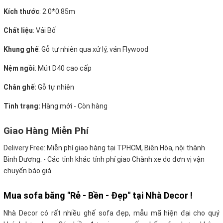
Kích thước
:
2.0*0.85m
Chất liệu
: Vải Bố
Khung ghế
:
Gỗ tự nhiên qua xử lý, ván Flywood
Nệm ngồi
:
Mút D40 cao cấp
Chân ghế:
Gỗ tự nhiên
Tình trạng:
Hàng mới - Còn hàng
Giao Hàng Miễn Phí
Delivery Free:
Miễn phí giao hàng tại TPHCM, Biên Hòa, nội thành
Bình Dương. - Các tỉnh khác tính phí giao Chành xe do đơn vị vận
chuyển báo giá.
Mua sofa băng "Rẻ - Bền - Đẹp" tại Nhà Decor !
Nhà Decor có rất nhiều ghế sofa đẹp, mẫu mã hiện đại cho quý