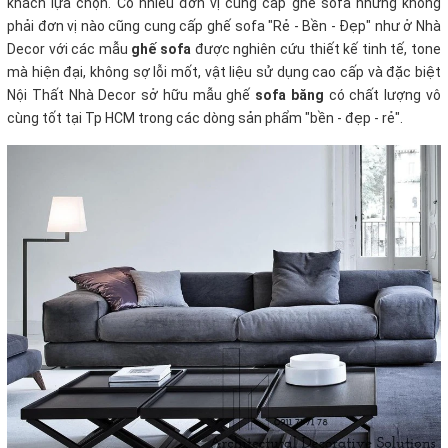
khách lựa chọn. Có nhiều đơn vị cung cấp ghế sofa nhưng không
phải đơn vị nào cũng cung cấp ghế sofa "Rẻ - Bền - Đẹp" như ở Nhà
Decor với các mẫu
ghế sofa
được nghiên cứu thiết kế tinh tế, tone
mà hiện đại, không sợ lỗi mốt, vật liệu sử dụng cao cấp và đặc biệt
Nội Thất Nhà Decor sở hữu mẫu ghế
sofa băng
có chất lượng vô
cùng tốt tại Tp HCM trong các dòng sản phẩm "bền - đẹp - rẻ".