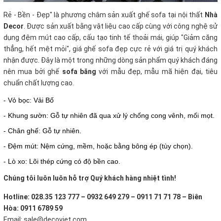
Rẻ - Bền - Đẹp" là phương châm sản xuất ghế sofa tại nội thất
Nhà
Decor
. Được sản xuất bằng vật liệu cao cấp cùng với công nghệ sử
dụng đệm mút cao cấp, cấu tạo tinh tế thoải mái, giúp "Giảm căng
thẳng, hết mệt mỏi", giá ghế sofa đẹp cực rẻ với giá trị quý khách
nhận được. Đây là một trong những dòng sản phẩm quý khách đáng
nên mua bởi ghế
sofa băng
với mẫu đẹp, mẫu mã hiện đại, tiêu
chuẩn chất lượng cao.
- Vỏ bọc: Vải Bố
- Khung sườn: Gỗ tự nhiên đã qua xử lý chống cong vênh, mối mọt.
- Chân ghế: Gỗ tự nhiên.
- Đệm mút: Nệm cứng, mềm, hoặc bằng bông ép (tùy chọn).
- Lò xo: Lõi thép cứng có độ bền cao.
Chúng tôi luôn luôn hỗ trợ Quý khách hàng nhiệt tình!
Hotline: 028.35 123 777 – 0932 649 279 – 0911 71 71 78 – Biên
Hòa: 0911 6789 59
Email: sale@decoviet.com