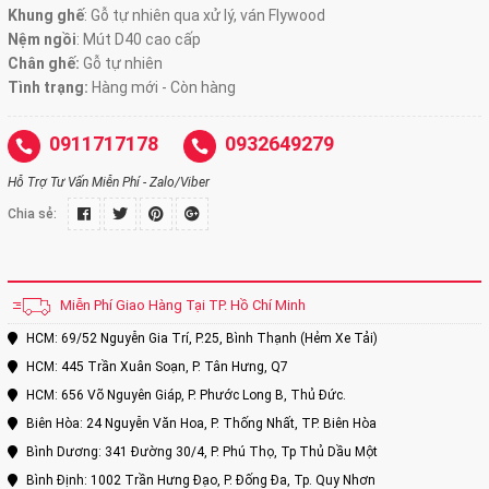
Khung ghế
:
Gỗ tự nhiên qua xử lý, ván Flywood
Nệm ngồi
:
Mút D40 cao cấp
Chân ghế:
Gỗ tự nhiên
Tình trạng:
Hàng mới - Còn hàng
0911717178
0932649279
Hỗ Trợ Tư Vấn Miễn Phí - Zalo/Viber
Chia sẻ:
Miễn Phí Giao Hàng Tại TP. Hồ Chí Minh
HCM: 69/52 Nguyễn Gia Trí, P.25, Bình Thạnh (Hẻm Xe Tải)
HCM: 445 Trần Xuân Soạn, P. Tân Hưng, Q7
HCM: 656 Võ Nguyên Giáp, P. Phước Long B, Thủ Đức.
Biên Hòa: 24 Nguyễn Văn Hoa, P. Thống Nhất, TP. Biên Hòa
Bình Dương: 341 Đường 30/4, P. Phú Thọ, Tp Thủ Dầu Một
Bình Định: 1002 Trần Hưng Đạo, P. Đống Đa, Tp. Quy Nhơn