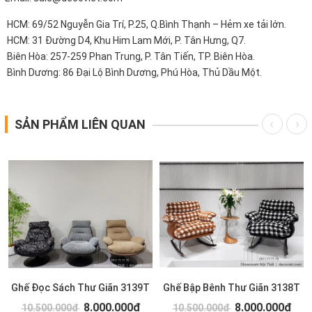
HCM: 69/52 Nguyễn Gia Trí, P.25, Q.Bình Thạnh – Hẻm xe tải lớn.
HCM: 31 Đường D4, Khu Him Lam Mới, P. Tân Hưng, Q7.
Biên Hòa: 257-259 Phan Trung, P. Tân Tiến, TP. Biên Hòa.
Bình Dương: 86 Đại Lộ Bình Dương, Phú Hòa, Thủ Dầu Một.
SẢN PHẨM LIÊN QUAN
Ghế Đọc Sách Thư Giãn 3139T
Ghế Bập Bênh Thư Giãn 3138T
8.000.000₫
8.000.000₫
10.500.000₫
10.500.000₫