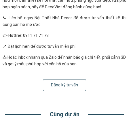
hữu một bản thiết kế nội thất căn hộ 2 phòng ngủ vừa đẹp, vừa phù
hợp ngân sách, hãy để DecoViet đồng hành cùng bạn!
📞 Liên hệ ngay Nội Thất Nhà Decor để được tư vấn thiết kế thi
công căn hộ mơ ước:
👉 Hotline: 0911 71 71 78
📍 Đặt lịch hẹn để được tư vẫn miễn phí
📩 Hoặc inbox nhanh qua Zalo để nhận báo giá chi tiết, phối cảnh 3D
và gợi ý mẫu phù hợp với căn hộ của bạn.
Đăng ký tư vấn
Cùng dự án