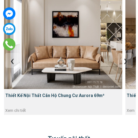
Thiết
Thiết Kế Nội Thất Chung Cư Sài Gòn Pearl 3PN 134m2
Xem ch
Xem chi tiết