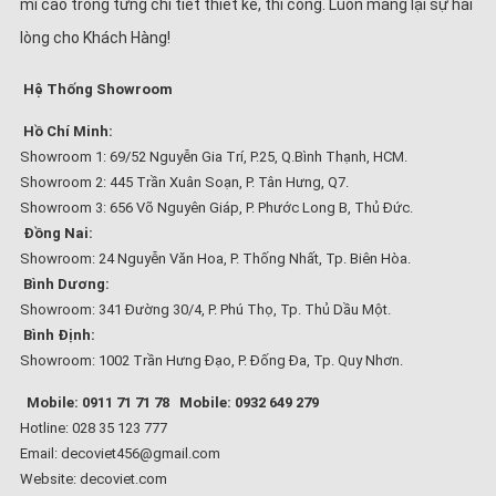
mĩ cao trong từng chi tiết thiết kế, thi công. Luôn mang lại sự hài
lòng cho Khách Hàng!
Hệ Thống Showroom
Hồ Chí Minh:
Showroom 1: 69/52 Nguyễn Gia Trí, P.25, Q.Bình Thạnh, HCM.
Showroom 2: 445 Trần Xuân Soạn, P. Tân Hưng, Q7.
Showroom 3: 656 Võ Nguyên Giáp, P. Phước Long B, Thủ Đức.
Đồng Nai:
Showroom: 24 Nguyễn Văn Hoa, P. Thống Nhất, Tp. Biên Hòa.
Bình Dương:
Showroom: 341 Đường 30/4, P. Phú Thọ, Tp. Thủ Dầu Một.
Bình Định:
Showroom: 1002 Trần Hưng Đạo, P. Đống Đa, Tp. Quy Nhơn.
Mobile: 0911 71 71 78
Mobile: 0932 649 279
Hotline: 028 35 123 777
Email: decoviet456@gmail.com
Website:
decoviet.com