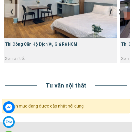
Thi Công Căn Hộ Dịch Vụ Giá Rẻ HCM
Thi C
Xem chi tiết
Xem ch
Tư vấn nội thất
Danh mục đang được cập nhật nội dung.