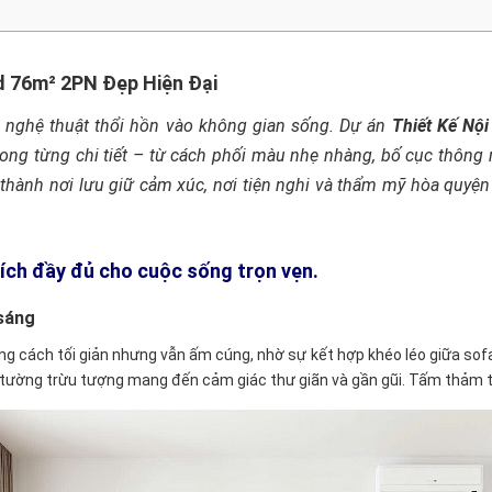
d 76m² 2PN Đẹp Hiện Đại
là nghệ thuật thổi hồn vào không gian sống. Dự án
Thiết Kế Nộ
rong từng chi tiết – từ cách phối màu nhẹ nhàng, bố cục thông
 thành nơi lưu giữ cảm xúc, nơi tiện nghi và thẩm mỹ hòa quyệ
n ích đầy đủ cho cuộc sống trọn vẹn.
 sáng
ng cách tối giản nhưng vẫn ấm cúng, nhờ sự kết hợp khéo léo giữa sof
 tường trừu tượng mang đến cảm giác thư giãn và gần gũi. Tấm thảm tr