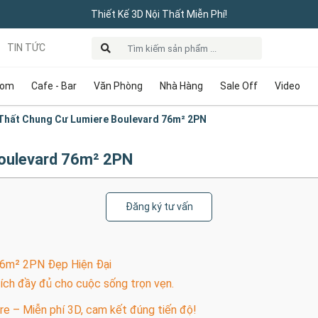
Thiết Kế 3D Nội Thất Miễn Phí!
TIN TỨC
oom
Cafe - Bar
Văn Phòng
Nhà Hàng
Sale Off
Video
 Thất Chung Cư Lumiere Boulevard 76m² 2PN
Boulevard 76m² 2PN
Đăng ký tư vấn
76m² 2PN Đẹp Hiện Đại
 ích đầy đủ cho cuộc sống trọn vẹn.
re – Miễn phí 3D, cam kết đúng tiến độ!