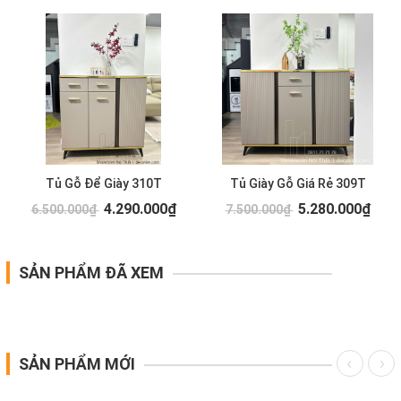
Tủ Gỗ Để Giày 310T
Tủ Giày Gỗ Giá Rẻ 309T
4.290.000₫
5.280.000₫
6.500.000₫
7.500.000₫
SẢN PHẨM ĐÃ XEM
SẢN PHẨM MỚI