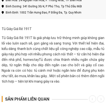
Biên Hòa: 24 Nguyễn Văn Hoa, P. Thống Nhất, TP. Biên Hòa
Bình Dương: 341 Đường 30/4, P. Phú Thọ, Tp Thủ Dầu Một
Bình Định: 1002 Trần Hưng Đạo, P. Đống Đa, Tp. Quy Nhơn
Tủ Giày Giá Rẻ 191T
Tủ Giày Giá Rẻ 191T là giải pháp lưu trữ thông minh giúp không gian
lối vào luôn sạch sẽ, gọn gàng và sang trọng. Với thiết kế hiện đại,
kiểu dáng thanh lịch cùng chất liệu gỗ công nghiệp cao cấp, mẫu tủ
giày này phù hợp với nhiều phong cách nội thất – từ căn hộ hiện đại
đến nhà phố, homestayTủ được chia thành nhiều ngăn chứa giày
dép, từ ngăn thấp cho dép đến ngăn cao cho bốt và giày cổ cao.
Ngoài ra còn có hộc tủ cánh mở hoặc ngăn kéo để đựng phụ kiện
như tất, áo mưa, khăn lau giày… Một số phiên bản có thêm đệm ngồi
tích hợp – tiện lợi khi mang giày ra vào.
SẢN PHẨM LIÊN QUAN