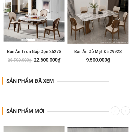
Bàn Ăn Tròn Gấp Gọn 2627S
Bàn Ăn Gỗ Mặt Đá 2992S
22.600.000₫
9.500.000₫
28.500.000₫
SẢN PHẨM ĐÃ XEM
SẢN PHẨM MỚI