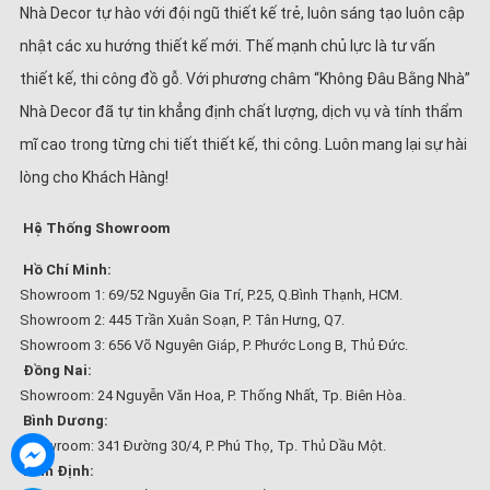
Nhà Decor tự hào với đội ngũ thiết kế trẻ, luôn sáng tạo luôn cập
nhật các xu hướng thiết kế mới. Thế mạnh chủ lực là tư vấn
thiết kế, thi công đồ gỗ. Với phương châm “Không Đâu Bằng Nhà”
Nhà Decor đã tự tin khẳng định chất lượng, dịch vụ và tính thẩm
mĩ cao trong từng chi tiết thiết kế, thi công. Luôn mang lại sự hài
lòng cho Khách Hàng!
Hệ Thống Showroom
Hồ Chí Minh:
Showroom 1: 69/52 Nguyễn Gia Trí, P.25, Q.Bình Thạnh, HCM.
Showroom 2: 445 Trần Xuân Soạn, P. Tân Hưng, Q7.
Showroom 3: 656 Võ Nguyên Giáp, P. Phước Long B, Thủ Đức.
Đồng Nai:
Showroom: 24 Nguyễn Văn Hoa, P. Thống Nhất, Tp. Biên Hòa.
Bình Dương:
Showroom: 341 Đường 30/4, P. Phú Thọ, Tp. Thủ Dầu Một.
Bình Định: