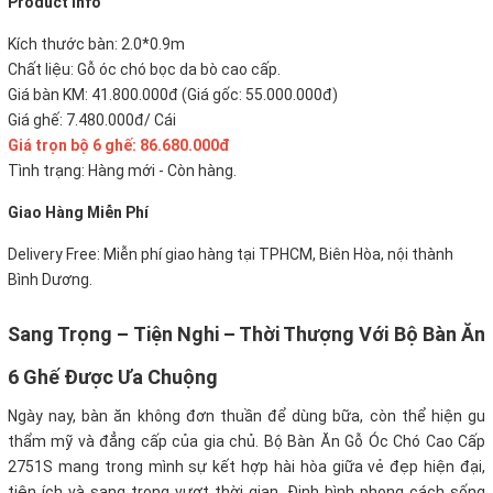
P
roduct Info
Kích thước bàn: 2.0*0.9m
Chất liệu: Gỗ óc chó bọc da bò cao cấp.
Giá bàn KM: 41.800.000đ (Giá gốc: 55.000.000đ)
Giá ghế: 7.480.000đ/ Cái
Giá trọn bộ 6 ghế: 86.680.000đ
Tình trạng: Hàng mới - Còn hàng.
Giao Hàng Miễn Phí
Delivery Free:
Miễn phí giao hàng tại TPHCM, Biên Hòa, nội thành
Bình Dương.
Sang Trọng – Tiện Nghi – Thời Thượng Với Bộ Bàn Ăn
6 Ghế Được Ưa Chuộng
Ngày nay, bàn ăn không đơn thuần để dùng bữa, còn thể hiện gu
thẩm mỹ và đẳng cấp của gia chủ. Bộ Bàn Ăn Gỗ Óc Chó Cao Cấp
2751S mang trong mình sự kết hợp hài hòa giữa vẻ đẹp hiện đại,
tiện ích và sang trọng vượt thời gian. Định hình phong cách sống