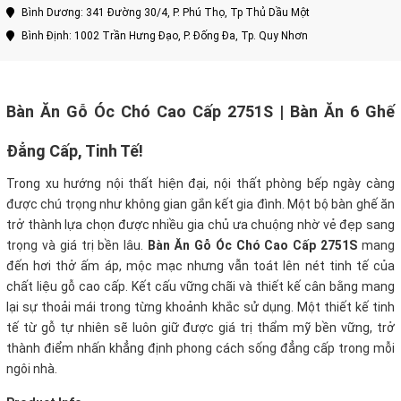
Bình Dương: 341 Đường 30/4, P. Phú Thọ, Tp Thủ Dầu Một
Bình Định: 1002 Trần Hưng Đạo, P. Đống Đa, Tp. Quy Nhơn
Bàn Ăn Gỗ Óc Chó Cao Cấp 2751S | Bàn Ăn 6 Ghế
Đẳng Cấp, Tinh Tế!
Trong xu hướng nội thất hiện đại, nội thất phòng bếp ngày càng
được chú trọng như không gian gắn kết gia đình. Một bộ bàn ghế ăn
trở thành lựa chọn được nhiều gia chủ ưa chuộng nhờ vẻ đẹp sang
trọng và giá trị bền lâu.
Bàn Ăn Gỗ Óc Chó Cao Cấp 2751S
mang
đến hơi thở ấm áp, mộc mạc nhưng vẫn toát lên nét tinh tế của
chất liệu gỗ cao cấp. Kết cấu vững chãi và thiết kế cân bằng mang
lại sự thoải mái trong từng khoảnh khắc sử dụng. Một thiết kế tinh
tế từ gỗ tự nhiên sẽ luôn giữ được giá trị thẩm mỹ bền vững, trở
thành điểm nhấn khẳng định phong cách sống đẳng cấp trong mỗi
ngôi nhà.