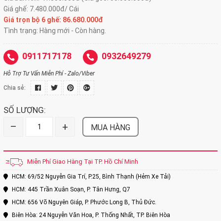
Giá ghế: 7.480.000đ/ Cái
Giá trọn bộ 6 ghế: 86.680.000đ
Tình trạng: Hàng mới - Còn hàng.
0911717178
0932649279
Hỗ Trợ Tư Vấn Miễn Phí - Zalo/Viber
Chia sẻ:
SỐ LƯỢNG:
–
+
MUA HÀNG
Miễn Phí Giao Hàng Tại TP. Hồ Chí Minh
HCM: 69/52 Nguyễn Gia Trí, P.25, Bình Thạnh (Hẻm Xe Tải)
HCM: 445 Trần Xuân Soạn, P. Tân Hưng, Q7
HCM: 656 Võ Nguyên Giáp, P. Phước Long B, Thủ Đức.
Biên Hòa: 24 Nguyễn Văn Hoa, P. Thống Nhất, TP. Biên Hòa