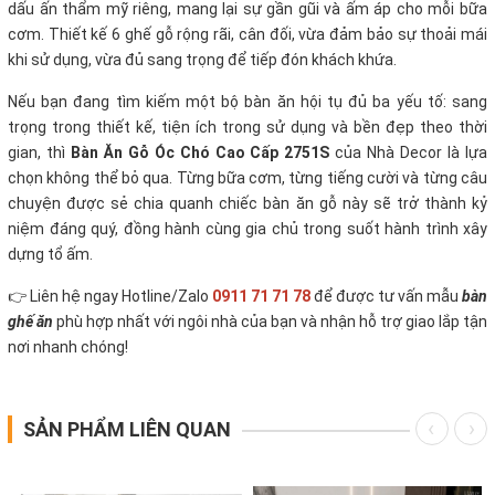
dấu ấn thẩm mỹ riêng, mang lại sự gần gũi và ấm áp cho mỗi bữa
cơm. Thiết kế 6 ghế gỗ rộng rãi, cân đối, vừa đảm bảo sự thoải mái
khi sử dụng, vừa đủ sang trọng để tiếp đón khách khứa.
Nếu bạn đang tìm kiếm một bộ bàn ăn hội tụ đủ ba yếu tố: sang
trọng trong thiết kế, tiện ích trong sử dụng và bền đẹp theo thời
gian, thì
Bàn Ăn Gỗ Óc Chó Cao Cấp 2751S
của Nhà Decor là lựa
chọn không thể bỏ qua. Từng bữa cơm, từng tiếng cười và từng câu
chuyện được sẻ chia quanh chiếc bàn ăn gỗ này sẽ trở thành kỷ
niệm đáng quý, đồng hành cùng gia chủ trong suốt hành trình xây
dựng tổ ấm.
👉 Liên hệ ngay Hotline/Zalo
0911 71 71 78
để được tư vấn mẫu
bàn
ghế ăn
phù hợp nhất với ngôi nhà của bạn và nhận hỗ trợ giao lắp tận
nơi nhanh chóng!
SẢN PHẨM LIÊN QUAN