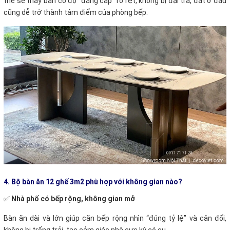
thể sẽ thấy bàn có độ “đẳng cấp” rõ rệt, không bị đại trà, đặt ở đâu
cũng dễ trở thành tâm điểm của phòng bếp.
4. Bộ bàn ăn 12 ghế 3m2 phù hợp với không gian nào?
✅
Nhà phố có bếp rộng, không gian mở
Bàn ăn dài và lớn giúp căn bếp rộng nhìn “đúng tỷ lệ” và cân đối,
không bị trống trải, tạo cảm giác nhà cực kỳ có gu.