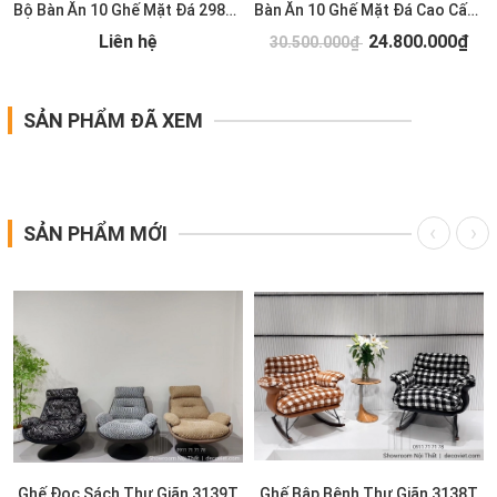
Bộ Bàn Ăn 10 Ghế Mặt Đá 2981S
Bàn Ăn 10 Ghế Mặt Đá Cao Cấp 2931S
Liên hệ
24.800.000₫
30.500.000₫
SẢN PHẨM ĐÃ XEM
SẢN PHẨM MỚI
Ghế Đọc Sách Thư Giãn 3139T
Ghế Bập Bênh Thư Giãn 3138T