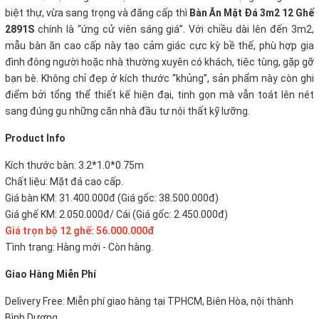
biệt thự, vừa sang trọng và đăng cấp thì
Bàn Ăn Mặt Đá 3m2 12 Ghế
2891S
chính là “ứng cử viên sáng giá”. Với chiều dài lên đến 3m2,
mẫu bàn ăn cao cấp này tạo cảm giác cực kỳ bề thế, phù hợp gia
đình đông người hoặc nhà thường xuyên có khách, tiệc tùng, gặp gỡ
bạn bè. Không chỉ đẹp ở kích thước “khủng”, sản phẩm này còn ghi
điểm bởi tổng thể thiết kế hiện đại, tinh gọn mà vẫn toát lên nét
sang đúng gu những căn nhà đầu tư nội thất kỹ lưỡng.
P
roduct Info
Kích thước bàn: 3.2*1.0*0.75m
Chất liệu: Mặt đá cao cấp.
Giá bàn KM: 31.400.000đ (Giá gốc: 38.500.000đ)
Giá ghế KM: 2.050.000đ/ Cái (Giá gốc: 2.450.000đ)
Giá trọn bộ 12 ghế: 56.0
00.000đ
Tình trạng: Hàng mới - Còn hàng.
Giao Hàng Miễn Phí
Delivery Free:
Miễn phí giao hàng tại TPHCM, Biên Hòa, nội thành
Bình Dương.