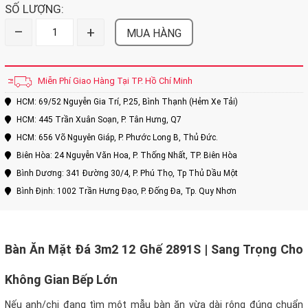
SỐ LƯỢNG:
–
+
MUA HÀNG
Miễn Phí Giao Hàng Tại TP. Hồ Chí Minh
HCM: 69/52 Nguyễn Gia Trí, P.25, Bình Thạnh (Hẻm Xe Tải)
HCM: 445 Trần Xuân Soạn, P. Tân Hưng, Q7
HCM: 656 Võ Nguyên Giáp, P. Phước Long B, Thủ Đức.
Biên Hòa: 24 Nguyễn Văn Hoa, P. Thống Nhất, TP. Biên Hòa
Bình Dương: 341 Đường 30/4, P. Phú Thọ, Tp Thủ Dầu Một
Bình Định: 1002 Trần Hưng Đạo, P. Đống Đa, Tp. Quy Nhơn
Bàn Ăn Mặt Đá 3m2 12 Ghế 2891S | Sang Trọng Cho
Không Gian Bếp Lớn
Nếu anh/chị đang tìm một mẫu bàn ăn vừa dài rộng đúng chuẩn